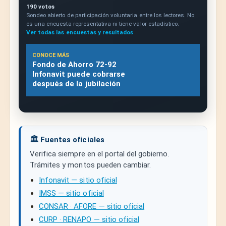
190 votos
Sondeo abierto de participación voluntaria entre los lectores. No
es una encuesta representativa ni tiene valor estadístico.
Ver todas las encuestas y resultados
CONOCE MÁS
Fondo de Ahorro 72-92
Infonavit puede cobrarse
después de la jubilación
🏛️ Fuentes oficiales
Verifica siempre en el portal del gobierno.
Trámites y montos pueden cambiar.
Infonavit — sitio oficial
IMSS — sitio oficial
CONSAR · AFORE — sitio oficial
CURP · RENAPO — sitio oficial