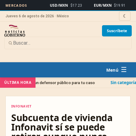
USD/MXN
EUR/MXN
Bitco
MERCADOS
$17.23
$19.91
☾
Jueves 6 de agosto de 2026 · México
Suscríbete
☰
Sin categoría
ÚLTIMA HORA
r un defensor público para tu caso
Juicio de Amparo
INFONAVIT
INFONAVIT
Subcuenta de vivienda
Infonavit sí se puede