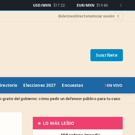
USD/MXN
EUR/MXN
Bitcoin
$17.22
$19.86
$64
Boletines
Directorio
Iniciar sesión
☾
Suscríbete
irectorio
Elecciones 2027
Encuestas
EN VIVO
Sin ca
el gobierno: cómo pedir un defensor público para tu caso
★ LO MÁS LEÍDO