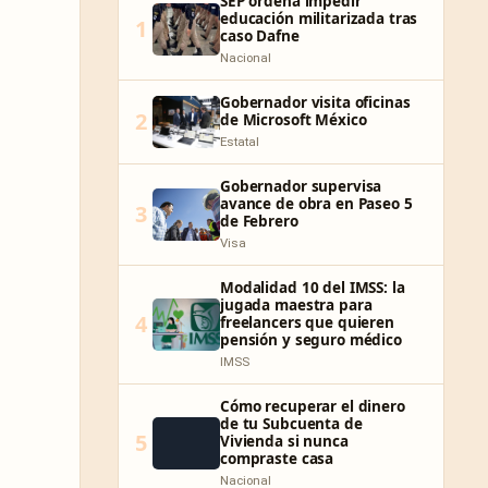
SEP ordena impedir
educación militarizada tras
1
caso Dafne
Nacional
Gobernador visita oficinas
2
de Microsoft México
Estatal
Gobernador supervisa
avance de obra en Paseo 5
3
de Febrero
Visa
Modalidad 10 del IMSS: la
jugada maestra para
4
freelancers que quieren
pensión y seguro médico
IMSS
Cómo recuperar el dinero
de tu Subcuenta de
5
Vivienda si nunca
compraste casa
Nacional