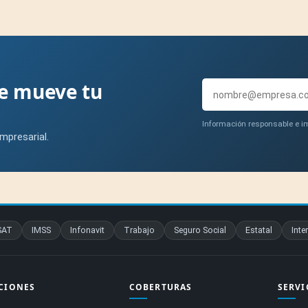
ue mueve tu
Información responsable e im
mpresarial.
SAT
IMSS
Infonavit
Trabajo
Seguro Social
Estatal
Inte
CIONES
COBERTURAS
SERVI