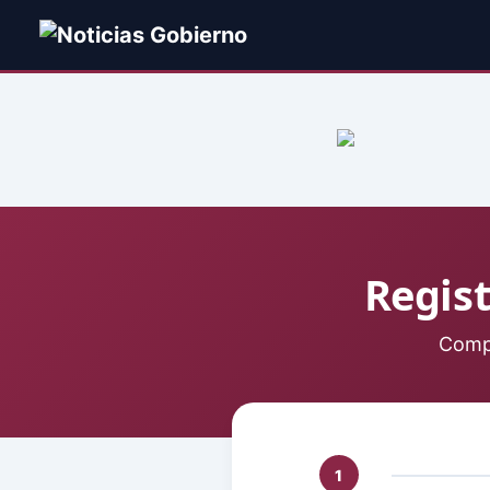
Regist
Compl
1