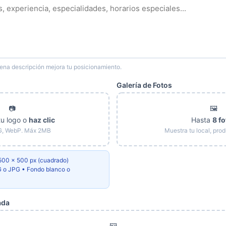
ena descripción mejora tu posicionamiento.
Galería de Fotos
📷
🖼️
tu logo o
haz clic
Hasta
8 f
G, WebP. Máx 2MB
Muestra tu local, pro
00 × 500 px (cuadrado)
 o JPG • Fondo blanco o
ada
🖼️