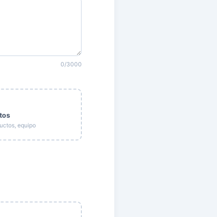
0
/3000
otos
ductos, equipo