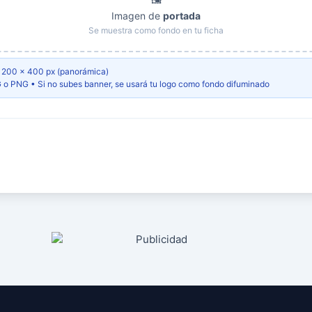
Imagen de
portada
Se muestra como fondo en tu ficha
200 × 400 px (panorámica)
o PNG • Si no subes banner, se usará tu logo como fondo difuminado