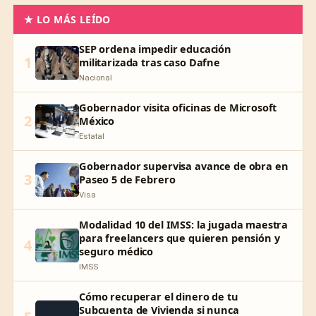
★ LO MÁS LEÍDO
SEP ordena impedir educación
1
militarizada tras caso Dafne
Nacional
Gobernador visita oficinas de Microsoft
2
México
Estatal
Gobernador supervisa avance de obra en
3
Paseo 5 de Febrero
Visa
Modalidad 10 del IMSS: la jugada maestra
para freelancers que quieren pensión y
4
seguro médico
IMSS
Cómo recuperar el dinero de tu
Subcuenta de Vivienda si nunca