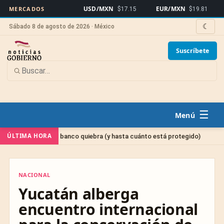
USD/MXN
EUR/MXN
Bitc
MERCADOS
$17.15
$19.81
☾
Sábado 8 de agosto de 2026 · México
Suscríbete
☰
Sin categorí
ÚLTIMA HORA
 si tu banco quiebra (y hasta cuánto está protegido)
NACIONAL
NACIONAL
Yucatán alberga
encuentro internacional