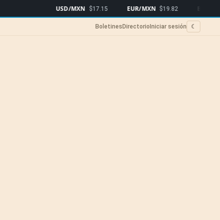
USD/MXN
EUR/MXN
Bitcoin
$17.15
$19.82
$64
Boletines
Directorio
Iniciar sesión
☾