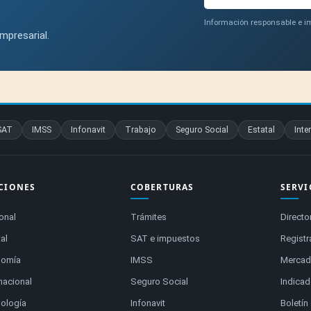
Información responsable e im
mpresarial.
SAT
IMSS
Infonavit
Trabajo
Seguro Social
Estatal
Inte
CIONES
COBERTURAS
SERVI
onal
Trámites
Directo
al
SAT e impuestos
Registr
nomía
IMSS
Mercado
rnacional
Seguro Social
Indica
ología
Infonavit
Boletín