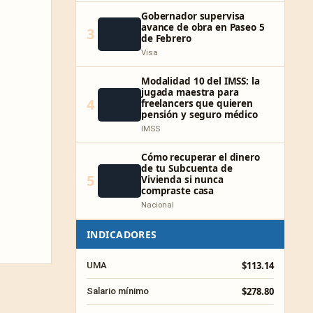
Gobernador supervisa
avance de obra en Paseo 5
3
de Febrero
Visa
Modalidad 10 del IMSS: la
jugada maestra para
4
freelancers que quieren
pensión y seguro médico
IMSS
Cómo recuperar el dinero
de tu Subcuenta de
5
Vivienda si nunca
compraste casa
Nacional
INDICADORES
$113.14
UMA
$278.80
Salario mínimo