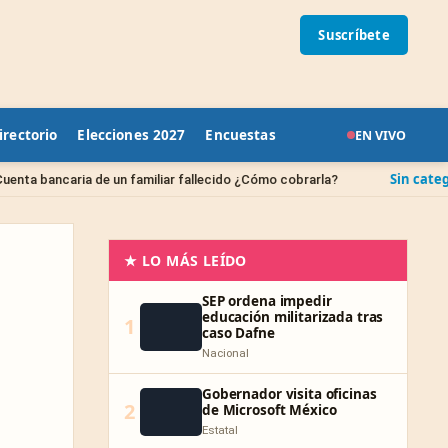
Suscríbete
irectorio
Elecciones 2027
Encuestas
EN VIVO
Sin categoría
aria de un familiar fallecido ¿Cómo cobrarla?
¿Cuán
★ LO MÁS LEÍDO
SEP ordena impedir
educación militarizada tras
1
caso Dafne
Nacional
Gobernador visita oficinas
2
de Microsoft México
Estatal