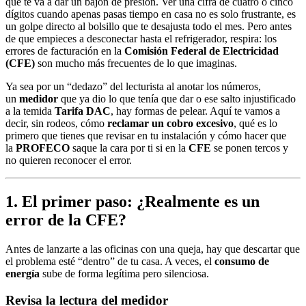
que te va a dar un bajón de presión. Ver una cifra de cuatro o cinco
dígitos cuando apenas pasas tiempo en casa no es solo frustrante, es
un golpe directo al bolsillo que te desajusta todo el mes. Pero antes
de que empieces a desconectar hasta el refrigerador, respira: los
errores de facturación en la
Comisión Federal de Electricidad
(CFE)
son mucho más frecuentes de lo que imaginas.
Ya sea por un “dedazo” del lecturista al anotar los números,
un
medidor
que ya dio lo que tenía que dar o ese salto injustificado
a la temida
Tarifa DAC
, hay formas de pelear. Aquí te vamos a
decir, sin rodeos, cómo
reclamar un cobro excesivo
, qué es lo
primero que tienes que revisar en tu instalación y cómo hacer que
la
PROFECO
saque la cara por ti si en la
CFE
se ponen tercos y
no quieren reconocer el error.
1. El primer paso: ¿Realmente es un
error de la CFE?
Antes de lanzarte a las oficinas con una queja, hay que descartar que
el problema esté “dentro” de tu casa. A veces, el
consumo de
energía
sube de forma legítima pero silenciosa.
Revisa la lectura del medidor