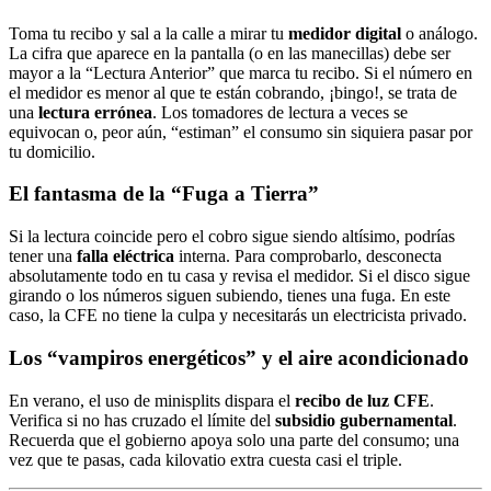
Toma tu recibo y sal a la calle a mirar tu
medidor digital
o análogo.
La cifra que aparece en la pantalla (o en las manecillas) debe ser
mayor a la “Lectura Anterior” que marca tu recibo. Si el número en
el medidor es menor al que te están cobrando, ¡bingo!, se trata de
una
lectura errónea
. Los tomadores de lectura a veces se
equivocan o, peor aún, “estiman” el consumo sin siquiera pasar por
tu domicilio.
El fantasma de la “Fuga a Tierra”
Si la lectura coincide pero el cobro sigue siendo altísimo, podrías
tener una
falla eléctrica
interna. Para comprobarlo, desconecta
absolutamente todo en tu casa y revisa el medidor. Si el disco sigue
girando o los números siguen subiendo, tienes una fuga. En este
caso, la CFE no tiene la culpa y necesitarás un electricista privado.
Los “vampiros energéticos” y el aire acondicionado
En verano, el uso de minisplits dispara el
recibo de luz CFE
.
Verifica si no has cruzado el límite del
subsidio gubernamental
.
Recuerda que el gobierno apoya solo una parte del consumo; una
vez que te pasas, cada kilovatio extra cuesta casi el triple.