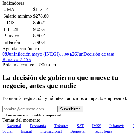
Indicadores
UMA
$113.14
Salario mínimo
$278.80
UDIS
8.4621
TIIE 28
9.05%
Banxico
8.50%
Inflación
3.90%
Agenda económica
09
Jun
Inflación mayo (INEGI)
26
Jun
Decisión de tasa
07:00 h
Banxico
13:00 h
Boletín ejecutivo · 7:00 a. m.
La decisión de gobierno que mueve tu
negocio, antes que nadie
Economía, regulación y trámites traducidos a impacto empresarial.
Suscribirme
Información responsable e imparcial.
Temas del momento
Nacional
Economía
Trámites
SAT
IMSS
Infonavit
Social
Estatal
Internacional
Bienestar
Tecnología