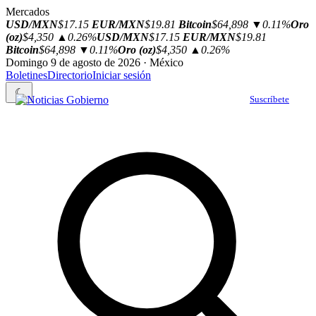
Mercados
USD/MXN
$17.15
EUR/MXN
$19.81
Bitcoin
$64,898
▼0.11%
Oro
(oz)
$4,350
▲0.26%
USD/MXN
$17.15
EUR/MXN
$19.81
Bitcoin
$64,898
▼0.11%
Oro (oz)
$4,350
▲0.26%
Domingo 9 de agosto de 2026 · México
Boletines
Directorio
Iniciar sesión
☾
Suscríbete