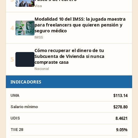
Visa
Modalidad 10 del IMSS: la jugada maestra
para freelancers que quieren pensión y
4
seguro médico
IMSS
Cómo recuperar el dinero de tu
Subcuenta de Vivienda si nunca
5
compraste casa
Nacional
INDICADORES
$113.14
UMA
$278.80
Salario mínimo
8.4621
UDIS
9.05%
TIIE 28