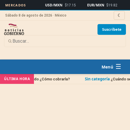
USD/MXN
EUR/MXN
Bitcoin
MERCADOS
$17.15
$19.82
☾
Sábado 8 de agosto de 2026 · México
Suscríbete
☰
Sin categoría
ÚLTIMA HORA
allecido ¿Cómo cobrarla?
¿Cuándo se borran las deud