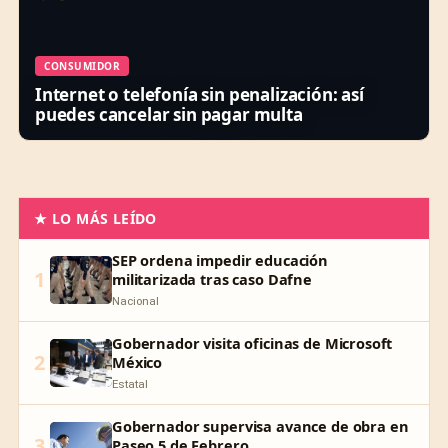
CONSUMIDOR
Internet o telefonía sin penalización: así
puedes cancelar sin pagar multa
★ LO MÁS LEÍDO
SEP ordena impedir educación
1
militarizada tras caso Dafne
Nacional
Gobernador visita oficinas de Microsoft
2
México
Estatal
Gobernador supervisa avance de obra en
3
Paseo 5 de Febrero