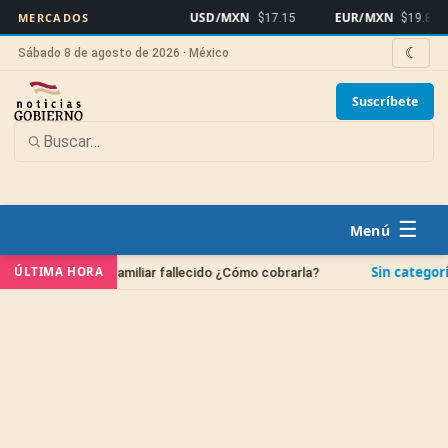
USD/MXN
EUR/MXN
MERCADOS
$17.15
$19.82
☾
Sábado 8 de agosto de 2026 · México
Suscríbete
☰
Sin categoría
ÚLTIMA HORA
a de un familiar fallecido ¿Cómo cobrarla?
¿Cuándo 