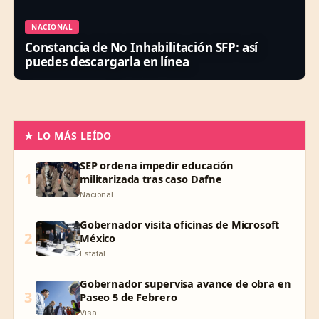
NACIONAL
Constancia de No Inhabilitación SFP: así
puedes descargarla en línea
★ LO MÁS LEÍDO
SEP ordena impedir educación
1
militarizada tras caso Dafne
Nacional
Gobernador visita oficinas de Microsoft
2
México
Estatal
Gobernador supervisa avance de obra en
3
Paseo 5 de Febrero
Visa