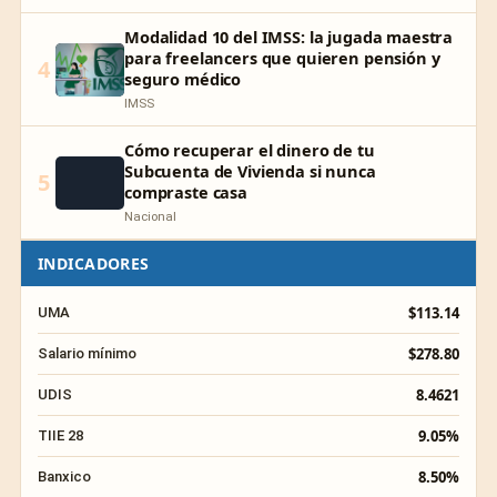
Modalidad 10 del IMSS: la jugada maestra
para freelancers que quieren pensión y
4
seguro médico
IMSS
Cómo recuperar el dinero de tu
Subcuenta de Vivienda si nunca
5
compraste casa
Nacional
INDICADORES
$113.14
UMA
$278.80
Salario mínimo
8.4621
UDIS
9.05%
TIIE 28
8.50%
Banxico