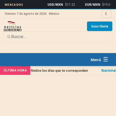
USD/MXN
EUR/MXN
B
MERCADOS
$17.22
$19.86
☾
Viernes 7 de agosto de 2026 · México
Suscríbete
☰
Nacional
ÚLTIMA HORA
nen definidos los días que te corresponden
PROFEDET ex