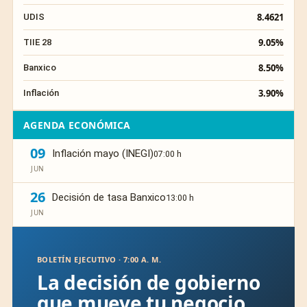
8.4621
UDIS
9.05%
TIIE 28
8.50%
Banxico
3.90%
Inflación
AGENDA ECONÓMICA
09
Inflación mayo (INEGI)
07:00 h
JUN
26
Decisión de tasa Banxico
13:00 h
JUN
BOLETÍN EJECUTIVO · 7:00 A. M.
La decisión de gobierno
que mueve tu negocio,