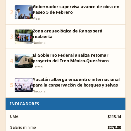
Gobernador supervisa avance de obra en
2
Paseo 5 de Febrero
Visa
Zona arqueológica de Ranas será
3
reabierta
Nacional
El Gobierno Federal analiza retomar
4
proyecto del Tren México-Querétaro
Estatal
Yucatán alberga encuentro internacional
5
para la conservación de bosques y selvas
Nacional
INDICADORES
$113.14
UMA
$278.80
Salario mínimo