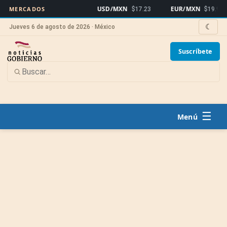
USD/MXN
EUR/MXN
MERCADOS
$17.23
$19.91
☾
Jueves 6 de agosto de 2026 · México
Suscríbete
☰