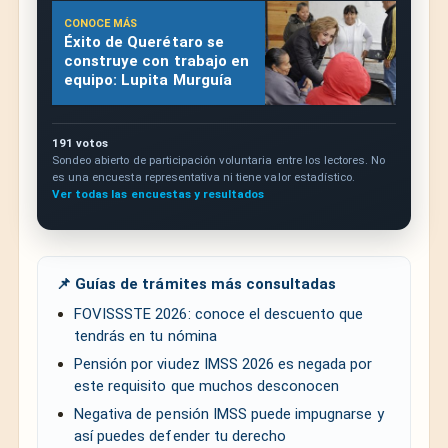
CONOCE MÁS
Éxito de Querétaro se
construye con trabajo en
equipo: Lupita Murguía
191 votos
Sondeo abierto de participación voluntaria entre los lectores. No
es una encuesta representativa ni tiene valor estadístico.
Ver todas las encuestas y resultados
📌 Guías de trámites más consultadas
FOVISSSTE 2026: conoce el descuento que
tendrás en tu nómina
Pensión por viudez IMSS 2026 es negada por
este requisito que muchos desconocen
Negativa de pensión IMSS puede impugnarse y
así puedes defender tu derecho