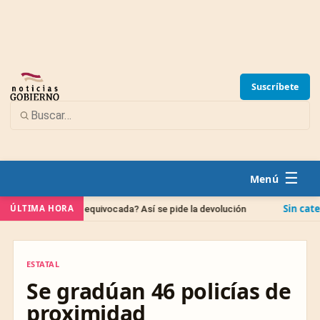
Suscríbete
☰
Sin categoría
ÚLTIMA HORA
nta equivocada? Así se pide la devolución
IPAB: qué
ESTATAL
ESTATAL
Se gradúan 46 policías de
proximidad