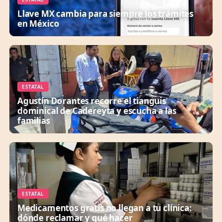
Llave MX cambia para siempre los trámites
en México
ESTATAL
Agustín Dorantes recorre el tianguis
dominical de Cadereyta y escucha a las
familias
ESTATAL
Medicamentos gratis no llegan a tu clínica:
dónde reclamar y qué hacer