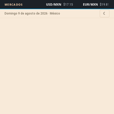
USD/MXN
EUR/MXN
Bi
MERCADOS
$17.15
$19.81
☾
Domingo 9 de agosto de 2026 · México