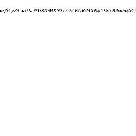
oz)
$4,284
▲0.95%
USD/MXN
$17.22
EUR/MXN
$19.86
Bitcoin
$64,