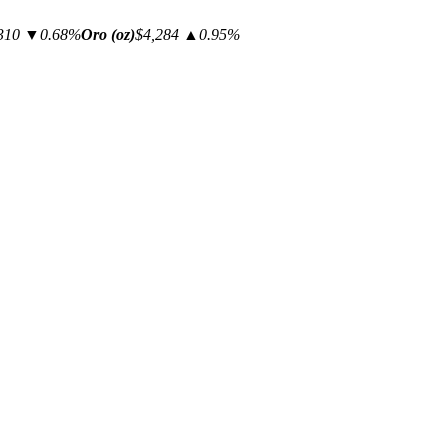
310
▼0.68%
Oro (oz)
$4,284
▲0.95%