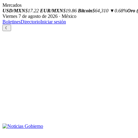
Mercados
USD/MXN
$17.22
EUR/MXN
$19.86
Bitcoin
$64,310
▼0.68%
Oro (
Viernes 7 de agosto de 2026 · México
Boletines
Directorio
Iniciar sesión
☾