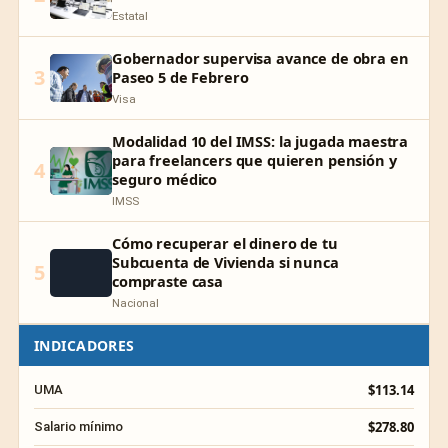
Estatal
Gobernador supervisa avance de obra en
3
Paseo 5 de Febrero
Visa
Modalidad 10 del IMSS: la jugada maestra
para freelancers que quieren pensión y
4
seguro médico
IMSS
Cómo recuperar el dinero de tu
Subcuenta de Vivienda si nunca
5
compraste casa
Nacional
INDICADORES
$113.14
UMA
$278.80
Salario mínimo