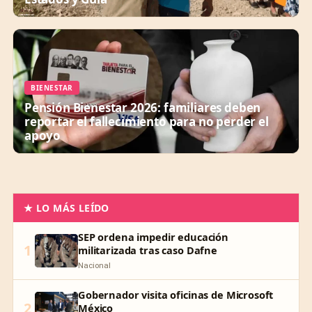
BIENESTAR
Pensión Bienestar 2026: familiares deben
reportar el fallecimiento para no perder el
apoyo
★ LO MÁS LEÍDO
SEP ordena impedir educación
1
militarizada tras caso Dafne
Nacional
Gobernador visita oficinas de Microsoft
2
México