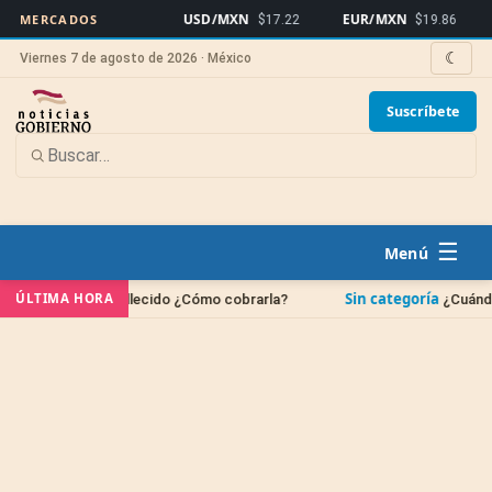
USD/MXN
EUR/MXN
Bitco
MERCADOS
$17.22
$19.86
☾
Viernes 7 de agosto de 2026 · México
Suscríbete
☰
Sin categoría
ÚLTIMA HORA
ar fallecido ¿Cómo cobrarla?
¿Cuándo se borran las 