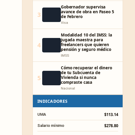
Gobernador supervisa
avance de obra en Paseo 5
3
de Febrero
Visa
Modalidad 10 del IMSS: la
jugada maestra para
4
freelancers que quieren
pensión y seguro médico
IMSS
Cómo recuperar el dinero
de tu Subcuenta de
5
Vivienda si nunca
compraste casa
Nacional
INDICADORES
$113.14
UMA
$278.80
Salario mínimo