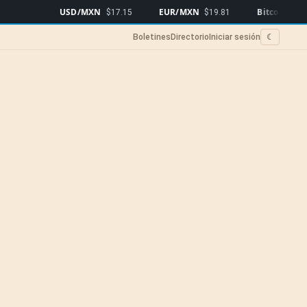
USD/MXN
EUR/MXN
Bitcoin
$17.15
$19.81
$64,815
▼0.
Boletines
Directorio
Iniciar sesión
☾