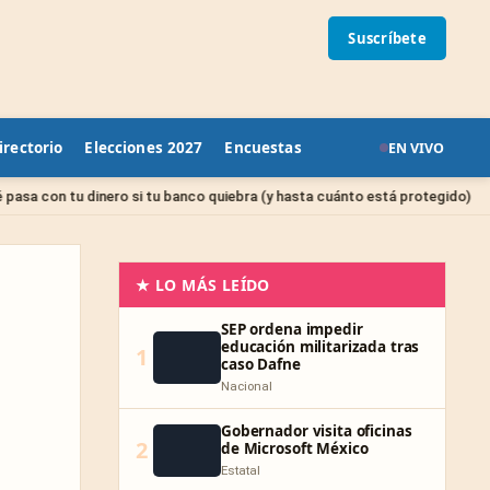
Suscríbete
irectorio
Elecciones 2027
Encuestas
EN VIVO
Sin catego
ro si tu banco quiebra (y hasta cuánto está protegido)
★ LO MÁS LEÍDO
SEP ordena impedir
educación militarizada tras
1
caso Dafne
Nacional
Gobernador visita oficinas
2
de Microsoft México
Estatal