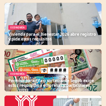
ECONOMÍA
Vivienda para el Bienestar 2026 abre registro
y pide estos requisitos
ECONOMÍA
Permiso para rifa o sorteo ante Segob exige
estos requisitos a empresas y particulares