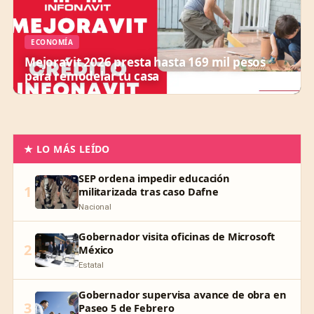
ECONOMÍA
Mejoravit 2026 presta hasta 169 mil pesos
para remodelar tu casa
★ LO MÁS LEÍDO
SEP ordena impedir educación
1
militarizada tras caso Dafne
Nacional
Gobernador visita oficinas de Microsoft
2
México
Estatal
Gobernador supervisa avance de obra en
3
Paseo 5 de Febrero