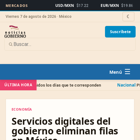
USD/MXN
EUR/MXN
Bit
MERCADOS
$17.22
$19.86
☾
Viernes 7 de agosto de 2026 · México
Suscríbete
☰
Nacional
ÚLTIMA HORA
efinidos los días que te corresponden
PROFEDET explica
ECONOMÍA
ECONOMÍA
Servicios digitales del
gobierno eliminan filas