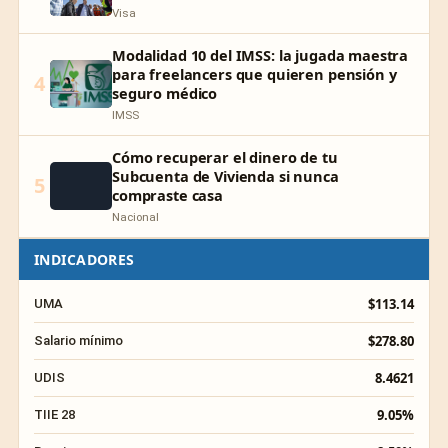
Visa
Modalidad 10 del IMSS: la jugada maestra
para freelancers que quieren pensión y
4
seguro médico
IMSS
Cómo recuperar el dinero de tu
Subcuenta de Vivienda si nunca
5
compraste casa
Nacional
INDICADORES
$113.14
UMA
$278.80
Salario mínimo
8.4621
UDIS
9.05%
TIIE 28