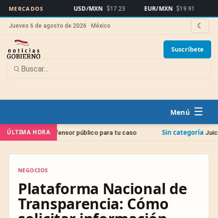
USD/MXN
EUR/MXN
Bitcoin
MERCADOS
$17.23
$19.91
☾
Jueves 6 de agosto de 2026 · México
Suscríbete
☰
Sin categoría
ÚLTIMA HORA
fensor público para tu caso
Juicio de Amparo: La gu
NEGOCIOS
NEGOCIOS
Plataforma Nacional de
Transparencia: Cómo