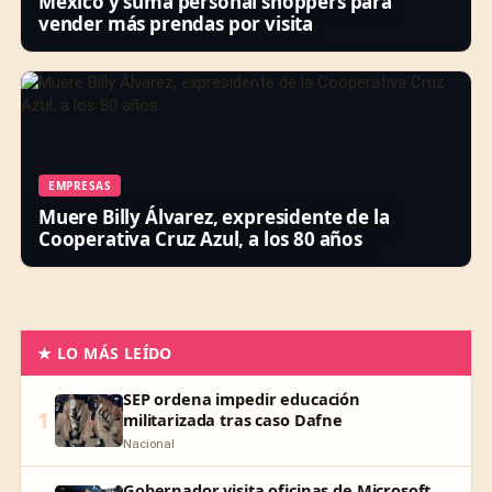
México y suma personal shoppers para
vender más prendas por visita
EMPRESAS
Muere Billy Álvarez, expresidente de la
Cooperativa Cruz Azul, a los 80 años
★ LO MÁS LEÍDO
SEP ordena impedir educación
1
militarizada tras caso Dafne
Nacional
Gobernador visita oficinas de Microsoft