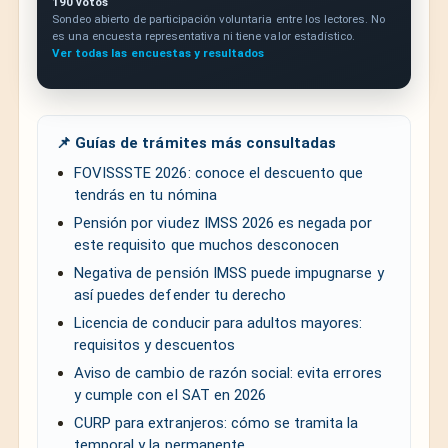
190 votos
Sondeo abierto de participación voluntaria entre los lectores. No
es una encuesta representativa ni tiene valor estadístico.
Ver todas las encuestas y resultados
📌 Guías de trámites más consultadas
FOVISSSTE 2026: conoce el descuento que
tendrás en tu nómina
Pensión por viudez IMSS 2026 es negada por
este requisito que muchos desconocen
Negativa de pensión IMSS puede impugnarse y
así puedes defender tu derecho
Licencia de conducir para adultos mayores:
requisitos y descuentos
Aviso de cambio de razón social: evita errores
y cumple con el SAT en 2026
CURP para extranjeros: cómo se tramita la
temporal y la permanente