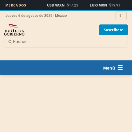
USD/MXN
EUR/MXN
Bitcoi
MERCADOS
$17.23
$19.91
☾
Jueves 6 de agosto de 2026 · México
Suscríbete
☰