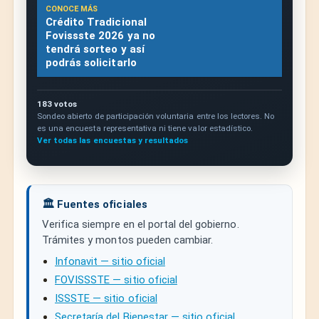
CONOCE MÁS
Crédito Tradicional
Fovissste 2026 ya no
tendrá sorteo y así
podrás solicitarlo
183 votos
Sondeo abierto de participación voluntaria entre los lectores. No
es una encuesta representativa ni tiene valor estadístico.
Ver todas las encuestas y resultados
🏛️ Fuentes oficiales
Verifica siempre en el portal del gobierno.
Trámites y montos pueden cambiar.
Infonavit — sitio oficial
FOVISSSTE — sitio oficial
ISSSTE — sitio oficial
Secretaría del Bienestar — sitio oficial