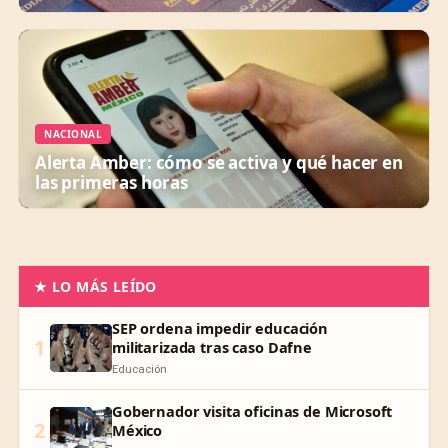
NACIONAL
Alerta Amber: cómo se activa y qué hacer en
las primeras horas
★ LO MÁS LEÍDO
SEP ordena impedir educación
1
militarizada tras caso Dafne
Educación
Gobernador visita oficinas de Microsoft
2
México