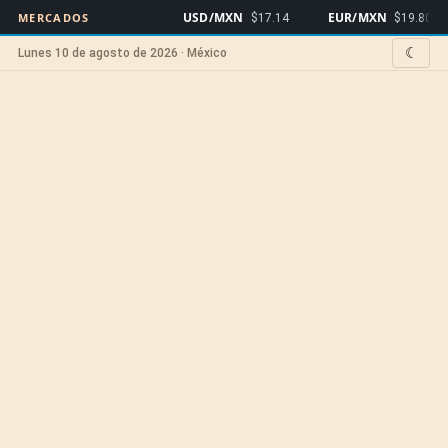
USD/MXN
EUR/MXN
Bi
MERCADOS
$17.14
$19.80
☾
Lunes 10 de agosto de 2026 · México