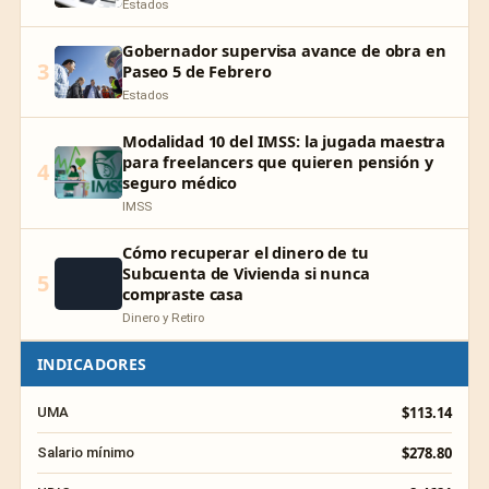
Estados
Gobernador supervisa avance de obra en
3
Paseo 5 de Febrero
Estados
Modalidad 10 del IMSS: la jugada maestra
para freelancers que quieren pensión y
4
seguro médico
IMSS
Cómo recuperar el dinero de tu
Subcuenta de Vivienda si nunca
5
compraste casa
Dinero y Retiro
INDICADORES
$113.14
UMA
$278.80
Salario mínimo