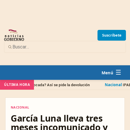
Suscríbete
☰
Nacional
ÚLTIMA HORA
uivocada? Así se pide la devolución
IPAB: qué pasa con t
NACIONAL
NACIONAL
García Luna lleva tres
meses incomunicado y