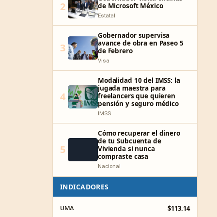
2
de Microsoft México
Estatal
Gobernador supervisa
avance de obra en Paseo 5
3
de Febrero
Visa
Modalidad 10 del IMSS: la
jugada maestra para
4
freelancers que quieren
pensión y seguro médico
IMSS
Cómo recuperar el dinero
de tu Subcuenta de
5
Vivienda si nunca
compraste casa
Nacional
INDICADORES
$113.14
UMA