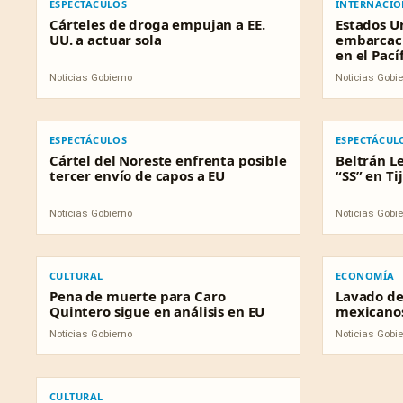
ESPECTÁCULOS
INTERNACI
Cárteles de droga empujan a EE.
Estados U
UU. a actuar sola
embarcaci
en el Pací
Noticias Gobierno
Noticias Gobi
ESPECTÁCULOS
ESPECTÁCULO
ESPECTÁCULOS
ESPECTÁCUL
Cártel del Noreste enfrenta posible
Beltrán L
tercer envío de capos a EU
“SS” en Ti
Noticias Gobierno
Noticias Gobi
CULTURAL
ECONOMÍA
CULTURAL
ECONOMÍA
Pena de muerte para Caro
Lavado de
Quintero sigue en análisis en EU
mexicanos
Noticias Gobierno
Noticias Gobi
CULTURAL
CULTURAL