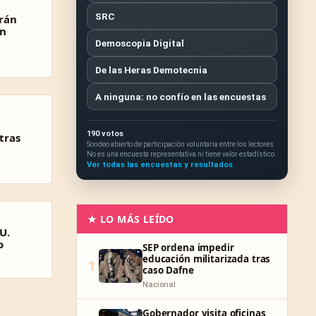
SRC
trán
en
Demoscopia Digital
De las Heras Demotecnia
A ninguna: no confío en las encuestas
190 votos
tras
Sondeo abierto de participación voluntaria entre los lectores.
No es una encuesta representativa ni tiene valor estadístico.
Ver todas las encuestas y resultados
★ LO MÁS LEÍDO
U.
o
SEP ordena impedir
educación militarizada tras
1
caso Dafne
Nacional
Gobernador visita oficinas