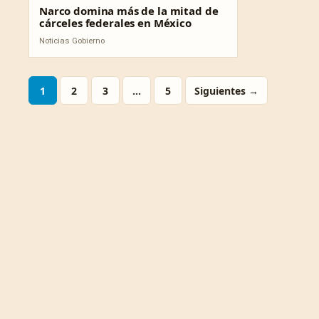
Narco domina más de la mitad de
cárceles federales en México
Noticias Gobierno
1
2
3
…
5
Siguientes →