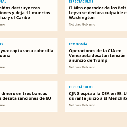
ONAL
ESPECTÁCULOS
nidos destruye tres
El Nito operador de los Bel
ones y deja 11 muertos
Leyva se declara culpable 
fico y el Caribe
Washington
erno
Noticias Gobierno
S
ECONOMÍA
OS
ECONOMÍA
eyva: capturan a cabecilla
Operaciones de la CIA en
juana
Venezuela desatan tensión 
anuncio de Trump
erno
Noticias Gobierno
ESPECTÁCULOS
ESPECTÁCULOS
 dinero en tres bancos
CJNG espía a la DEA en EE. U
 desata sanciones de EU
durante juicio a El Menchit
erno
Noticias Gobierno