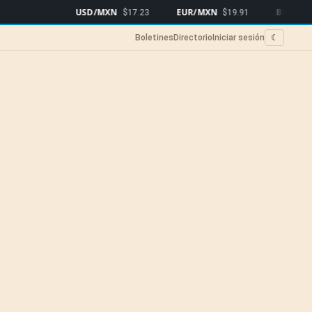
USD/MXN
EUR/MXN
Bitcoin
$17.23
$19.91
$64,1
Boletines
Directorio
Iniciar sesión
☾