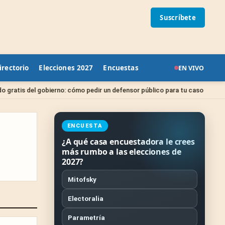
Suscríbete
irectorio
Elecciones 2027
Encuestas
EN VIVO
Sin catego
obierno: cómo pedir un defensor público para tu caso
ENCUESTA
¿A qué casa encuestadora le crees
más rumbo a las elecciones de
2027?
Mitofsky
Electoralia
Parametría