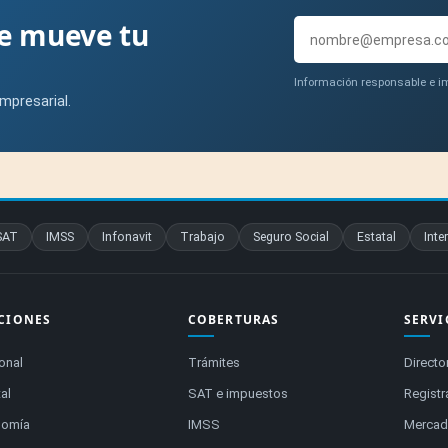
ue mueve tu
Información responsable e im
mpresarial.
SAT
IMSS
Infonavit
Trabajo
Seguro Social
Estatal
Inte
CIONES
COBERTURAS
SERVI
onal
Trámites
Directo
al
SAT e impuestos
Registr
nomía
IMSS
Mercado