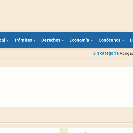
tal
Trámites
Derechos
Economía
Conócenos
D
Sin categoría
Abogado gratis del g
AL
ESPECTÁCULOS