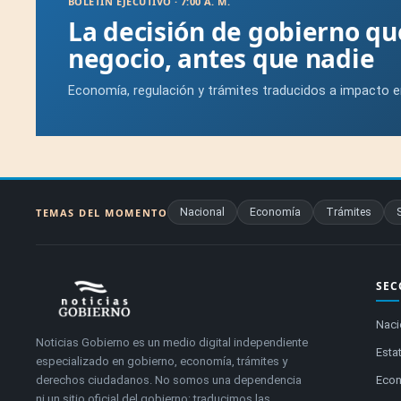
BOLETÍN EJECUTIVO · 7:00 A. M.
La decisión de gobierno q
negocio, antes que nadie
Economía, regulación y trámites traducidos a impacto e
Nacional
Economía
Trámites
TEMAS DEL MOMENTO
SEC
Naci
Noticias Gobierno es un medio digital independiente
Estat
especializado en gobierno, economía, trámites y
derechos ciudadanos. No somos una dependencia
Eco
ni un sitio oficial del gobierno: traducimos las