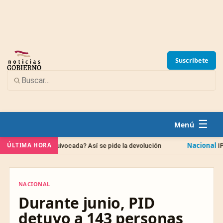
Suscríbete
☰
Nacional
ÚLTIMA HORA
nta equivocada? Así se pide la devolución
IPAB: qué pasa
NACIONAL
NACIONAL
Durante junio, PID
detuvo a 143 personas