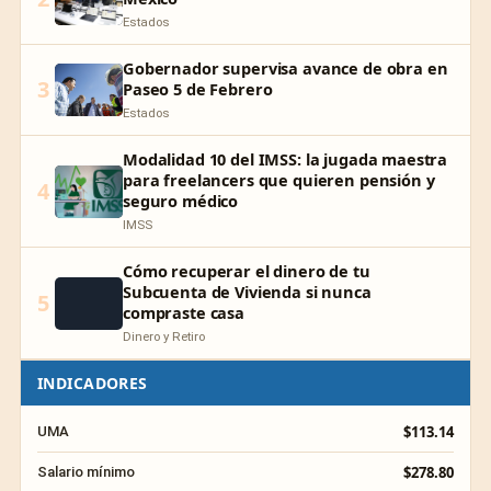
Estados
Gobernador supervisa avance de obra en
3
Paseo 5 de Febrero
Estados
Modalidad 10 del IMSS: la jugada maestra
para freelancers que quieren pensión y
4
seguro médico
IMSS
Cómo recuperar el dinero de tu
Subcuenta de Vivienda si nunca
5
compraste casa
Dinero y Retiro
INDICADORES
$113.14
UMA
$278.80
Salario mínimo