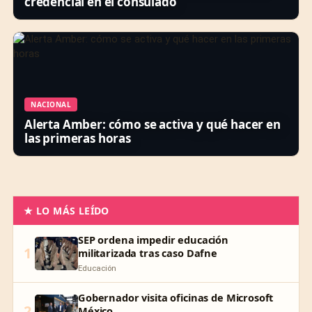
credencial en el consulado
NACIONAL
Alerta Amber: cómo se activa y qué hacer en
las primeras horas
★ LO MÁS LEÍDO
SEP ordena impedir educación
1
militarizada tras caso Dafne
Educación
Gobernador visita oficinas de Microsoft
2
México