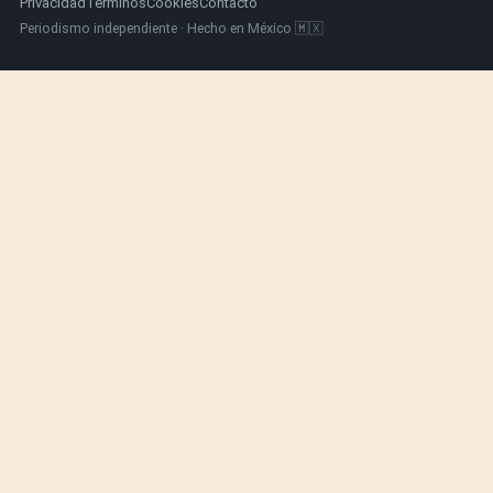
Privacidad
Términos
Cookies
Contacto
Periodismo independiente · Hecho en México 🇲🇽