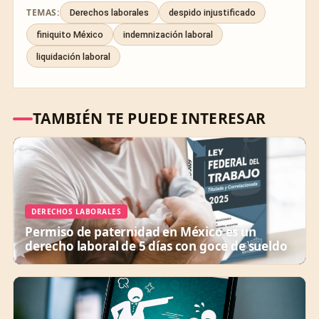
TEMAS:
Derechos laborales
despido injustificado
finiquito México
indemnización laboral
liquidación laboral
TAMBIÉN TE PUEDE INTERESAR
DERECHOS LABORALES
Permiso de paternidad en México es un
derecho laboral de 5 días con goce de sueldo