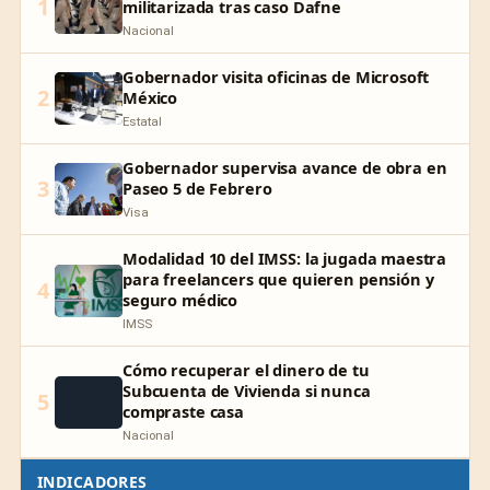
1
militarizada tras caso Dafne
Nacional
Gobernador visita oficinas de Microsoft
2
México
Estatal
Gobernador supervisa avance de obra en
3
Paseo 5 de Febrero
Visa
Modalidad 10 del IMSS: la jugada maestra
para freelancers que quieren pensión y
4
seguro médico
IMSS
Cómo recuperar el dinero de tu
Subcuenta de Vivienda si nunca
5
compraste casa
Nacional
INDICADORES