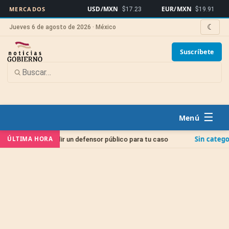
USD/MXN
EUR/MXN
Bitco
MERCADOS
$17.23
$19.91
☾
Jueves 6 de agosto de 2026 · México
Suscríbete
☰
Sin categoría
ÚLTIMA HORA
ir un defensor público para tu caso
Juicio de Ampar