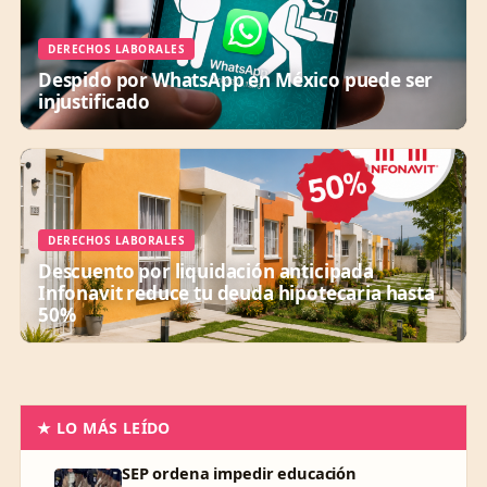
DERECHOS LABORALES
Despido por WhatsApp en México puede ser
injustificado
DERECHOS LABORALES
Descuento por liquidación anticipada
Infonavit reduce tu deuda hipotecaria hasta
50%
★ LO MÁS LEÍDO
SEP ordena impedir educación