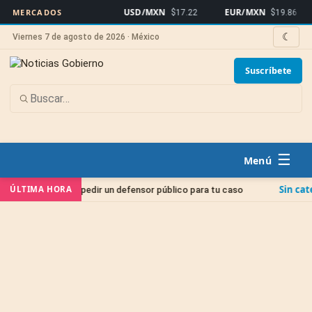
USD/MXN
EUR/MXN
Bi
MERCADOS
$17.22
$19.86
☾
Viernes 7 de agosto de 2026 · México
Suscríbete
☰
Sin categoría
ÚLTIMA HORA
cómo pedir un defensor público para tu caso
Juicio 