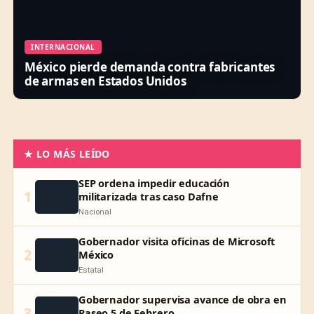
INTERNACIONAL
México pierde demanda contra fabricantes
de armas en Estados Unidos
★ LO MÁS LEÍDO
SEP ordena impedir educación
1
militarizada tras caso Dafne
Nacional
Gobernador visita oficinas de Microsoft
2
México
Estatal
Gobernador supervisa avance de obra en
3
Paseo 5 de Febrero