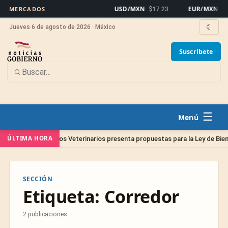
USD/MXN
EUR/MXN
MERCADOS
$17.23
$19
☾
Jueves 6 de agosto de 2026 · México
Suscríbete
☰
ÚLTIMA HORA
egio de Médicos Veterinarios presenta propuestas para la Ley de Bienestar
SECCIÓN
Etiqueta:
Corredor
2 publicaciones