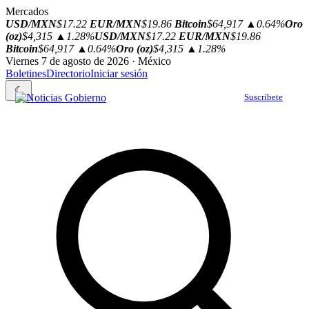
Mercados
USD/MXN
$17.22
EUR/MXN
$19.86
Bitcoin
$64,917
▲0.64%
Oro
(oz)
$4,315
▲1.28%
USD/MXN
$17.22
EUR/MXN
$19.86
Bitcoin
$64,917
▲0.64%
Oro (oz)
$4,315
▲1.28%
Viernes 7 de agosto de 2026 · México
Boletines
Directorio
Iniciar sesión
☾
Suscríbete