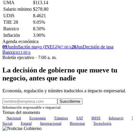
UMA
$113.14
Salario mínimo
$278.80
UDIS
8.4621
TIIE 28
9.05%
Banxico
8.50%
Inflación
3.90%
Agenda económica
09
Jun
Inflación mayo (INEGI)
26
Jun
Decisión de tasa
07:00 h
Banxico
13:00 h
Boletín ejecutivo · 7:00 a. m.
La decisión de gobierno que mueve tu
negocio, antes que nadie
Economía, regulación y trámites traducidos a impacto empresarial.
Suscribirme
Información responsable e imparcial.
Temas del momento
Nacional
Economía
Trámites
SAT
IMSS
Infonavit
Social
Estatal
Internacional
Bienestar
Tecnología