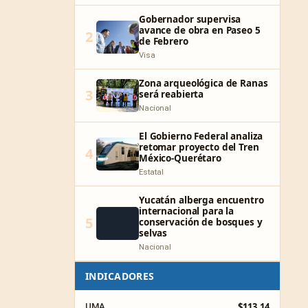
Gobernador supervisa
avance de obra en Paseo 5
2
de Febrero
Visa
Zona arqueológica de Ranas
3
será reabierta
Nacional
El Gobierno Federal analiza
retomar proyecto del Tren
4
México-Querétaro
Estatal
Yucatán alberga encuentro
internacional para la
5
conservación de bosques y
selvas
Nacional
INDICADORES
$113.14
UMA