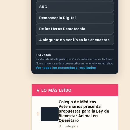
SRC
Demoscopia Digital
De las Heras Demotecnia
A ninguna: no confío en las encuestas
183 votos
Sondeo abierto de participación voluntaria entre los lectores.
No es una encuesta representativa ni tiene valor estadístico.
Ver todas las encuestas y resultados
★ LO MÁS LEÍDO
Colegio de Médicos
Veterinarios presenta
propuestas para la Ley de
1
Bienestar Animal en
Querétaro
Sin categoría