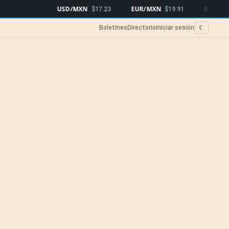
USD/MXN
EUR/MXN
Bitcoin
$17.23
$19.91
$64,5
Boletines
Directorio
Iniciar sesión
☾