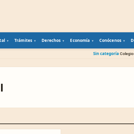
tal
Trámites
Derechos
Economía
Conócenos
D
Sin categoría
Colegio de Médicos V
l