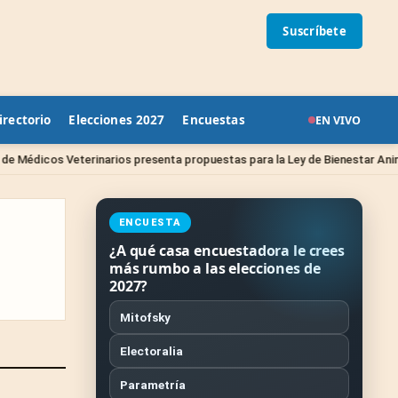
Suscríbete
irectorio
Elecciones 2027
Encuestas
EN VIVO
eterinarios presenta propuestas para la Ley de Bienestar Animal en Queré
ENCUESTA
¿A qué casa encuestadora le crees
más rumbo a las elecciones de
2027?
Mitofsky
Electoralia
Parametría