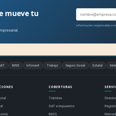
ue mueve tu
Información responsable e im
mpresarial.
SAT
IMSS
Infonavit
Trabajo
Seguro Social
Estatal
Inte
CIONES
COBERTURAS
SERVI
onal
Trámites
Directo
al
SAT e impuestos
Registr
nomía
IMSS
Mercado