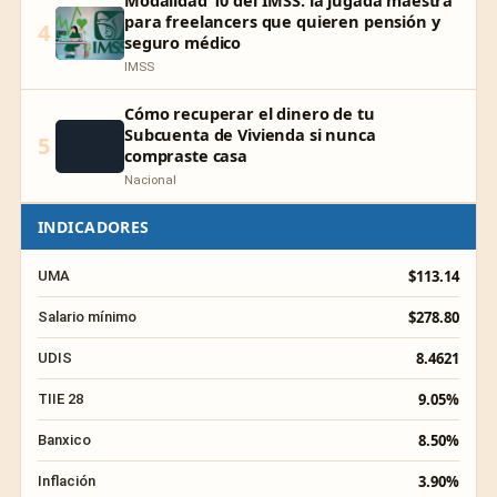
Modalidad 10 del IMSS: la jugada maestra
para freelancers que quieren pensión y
4
seguro médico
IMSS
Cómo recuperar el dinero de tu
Subcuenta de Vivienda si nunca
5
compraste casa
Nacional
INDICADORES
$113.14
UMA
$278.80
Salario mínimo
8.4621
UDIS
9.05%
TIIE 28
8.50%
Banxico
3.90%
Inflación