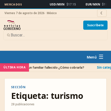
USD/MXN
EUR/MXN
MERCADOS
$17.15
$19.82
☾
Viernes 7 de agosto de 2026 · México
Suscríbete
☰
Sin categoría
ÚLTIMA HORA
 bancaria de un familiar fallecido ¿Cómo cobrarla?
SECCIÓN
Etiqueta:
turismo
28 publicaciones