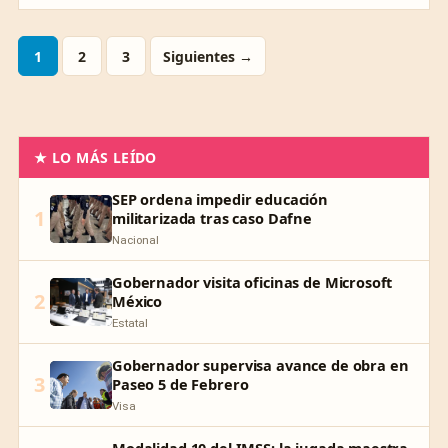
1
2
3
Siguientes →
★ LO MÁS LEÍDO
SEP ordena impedir educación
1
militarizada tras caso Dafne
Nacional
Gobernador visita oficinas de Microsoft
2
México
Estatal
Gobernador supervisa avance de obra en
3
Paseo 5 de Febrero
Visa