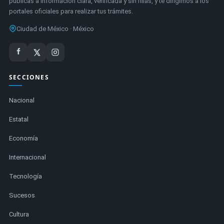
públicas a información clara, verificada y sin filias, y te dirigimos a los
portales oficiales para realizar tus trámites.
Ciudad de México · México
SECCIONES
Nacional
Estatal
Economía
Internacional
Tecnología
Sucesos
Cultura