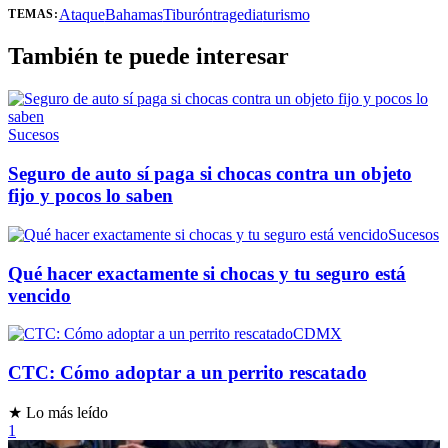
Ataque
Bahamas
Tiburón
tragedia
turismo
TEMAS:
También te puede interesar
Sucesos
Seguro de auto sí paga si chocas contra un objeto
fijo y pocos lo saben
Sucesos
Qué hacer exactamente si chocas y tu seguro está
vencido
CDMX
CTC: Cómo adoptar a un perrito rescatado
★ Lo más leído
1