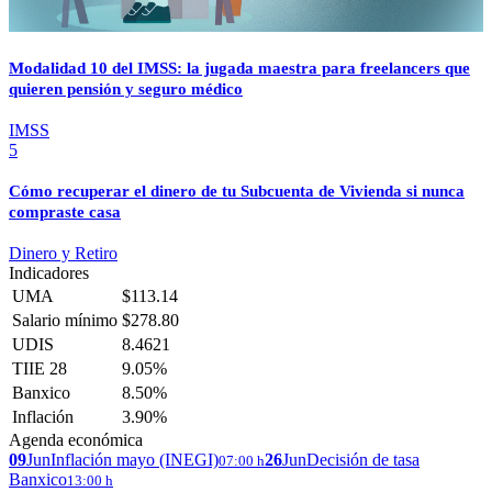
Modalidad 10 del IMSS: la jugada maestra para freelancers que
quieren pensión y seguro médico
IMSS
5
Cómo recuperar el dinero de tu Subcuenta de Vivienda si nunca
compraste casa
Dinero y Retiro
Indicadores
UMA
$113.14
Salario mínimo
$278.80
UDIS
8.4621
TIIE 28
9.05%
Banxico
8.50%
Inflación
3.90%
Agenda económica
09
Jun
Inflación mayo (INEGI)
26
Jun
Decisión de tasa
07:00 h
Banxico
13:00 h