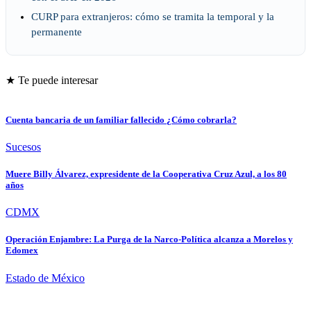
CURP para extranjeros: cómo se tramita la temporal y la
permanente
★ Te puede interesar
Cuenta bancaria de un familiar fallecido ¿Cómo cobrarla?
Sucesos
Muere Billy Álvarez, expresidente de la Cooperativa Cruz Azul, a los 80
años
CDMX
Operación Enjambre: La Purga de la Narco-Política alcanza a Morelos y
Edomex
Estado de México