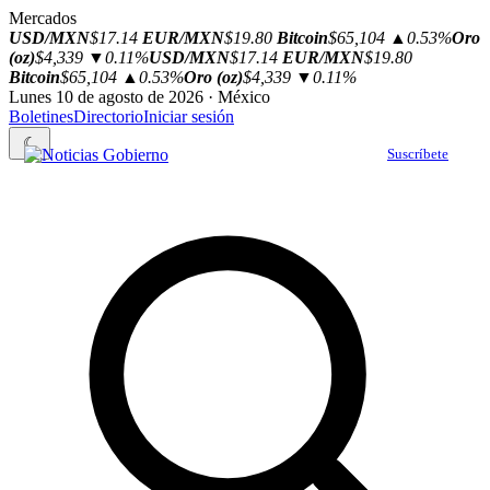
Mercados
USD/MXN
$17.14
EUR/MXN
$19.80
Bitcoin
$65,104
▲0.53%
Oro
(oz)
$4,339
▼0.11%
USD/MXN
$17.14
EUR/MXN
$19.80
Bitcoin
$65,104
▲0.53%
Oro (oz)
$4,339
▼0.11%
Lunes 10 de agosto de 2026 · México
Boletines
Directorio
Iniciar sesión
☾
Suscríbete