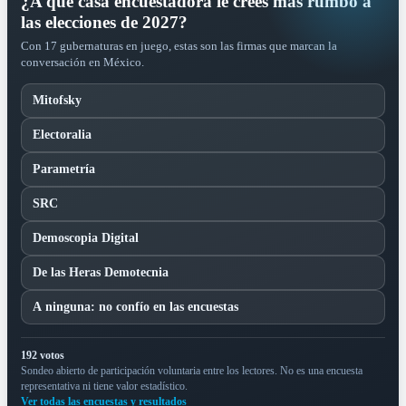
¿A qué casa encuestadora le crees más rumbo a
las elecciones de 2027?
Con 17 gubernaturas en juego, estas son las firmas que marcan la
conversación en México.
Mitofsky
Electoralia
Parametría
SRC
Demoscopia Digital
De las Heras Demotecnia
A ninguna: no confío en las encuestas
192 votos
Sondeo abierto de participación voluntaria entre los lectores. No es una encuesta
representativa ni tiene valor estadístico.
Ver todas las encuestas y resultados