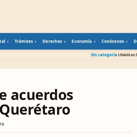
tal
Trámites
Derechos
Economía
Conócenos
D
Sin categoría
UNAM en línea (SUAyED): car
e acuerdos
n Querétaro
ra