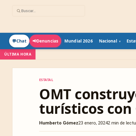
Mundial 2026
Nacional
Esta
💬
Chat
📢
Denuncias
ÚLTIMA HORA
ESTATAL
ESTATAL
OMT construy
turísticos co
Humberto Gómez
23 enero, 2024
2 min de lectu