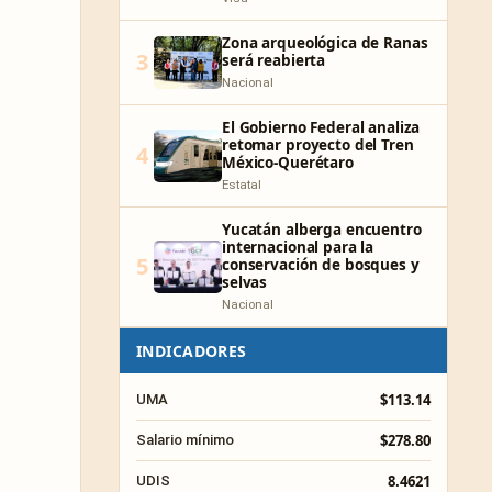
Zona arqueológica de Ranas
3
será reabierta
Nacional
El Gobierno Federal analiza
retomar proyecto del Tren
4
México-Querétaro
Estatal
Yucatán alberga encuentro
internacional para la
5
conservación de bosques y
selvas
Nacional
INDICADORES
$113.14
UMA
$278.80
Salario mínimo
8.4621
UDIS