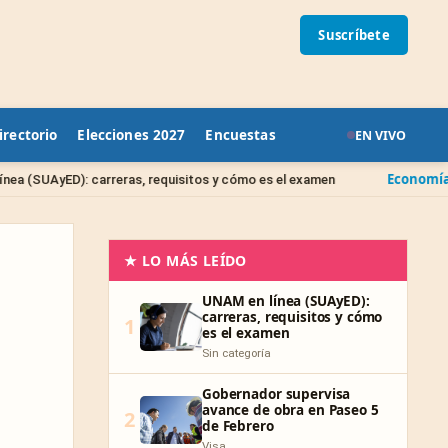
Suscríbete
irectorio
Elecciones 2027
Encuestas
EN VIVO
Economía
reras, requisitos y cómo es el examen
FOVISSSTE 2026: 
★ LO MÁS LEÍDO
UNAM en línea (SUAyED):
carreras, requisitos y cómo
1
es el examen
Sin categoría
Gobernador supervisa
avance de obra en Paseo 5
2
de Febrero
Visa