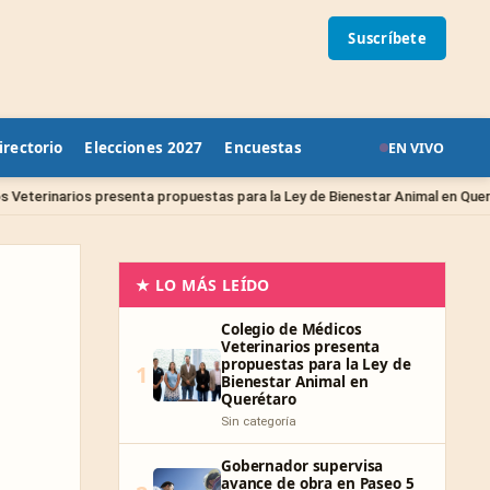
Suscríbete
irectorio
Elecciones 2027
Encuestas
EN VIVO
Sin 
nta propuestas para la Ley de Bienestar Animal en Querétaro
★ LO MÁS LEÍDO
Colegio de Médicos
Veterinarios presenta
propuestas para la Ley de
1
Bienestar Animal en
Querétaro
Sin categoría
Gobernador supervisa
avance de obra en Paseo 5