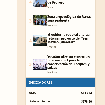
2
de Febrero
Visa
Zona arqueológica de Ranas
3
será reabierta
Nacional
El Gobierno Federal analiza
retomar proyecto del Tren
4
México-Querétaro
Estatal
Yucatán alberga encuentro
internacional para la
5
conservación de bosques y
selvas
Nacional
INDICADORES
$113.14
UMA
$278.80
Salario mínimo