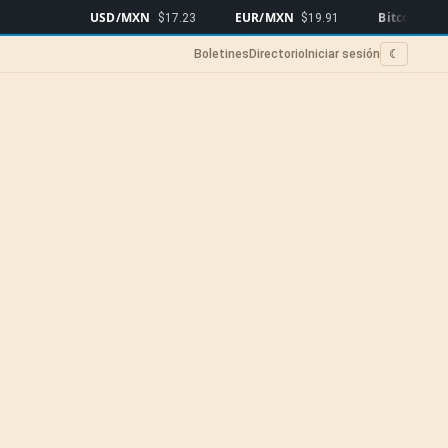
USD/MXN
EUR/MXN
Bitcoin
$17.23
$19.91
$64,717
▲0.
Boletines
Directorio
Iniciar sesión
☾