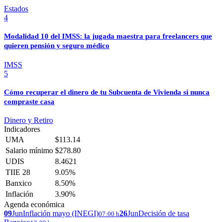
Estados
4
Modalidad 10 del IMSS: la jugada maestra para freelancers que
quieren pensión y seguro médico
IMSS
5
Cómo recuperar el dinero de tu Subcuenta de Vivienda si nunca
compraste casa
Dinero y Retiro
Indicadores
UMA
$113.14
Salario mínimo
$278.80
UDIS
8.4621
TIIE 28
9.05%
Banxico
8.50%
Inflación
3.90%
Agenda económica
09
Jun
Inflación mayo (INEGI)
26
Jun
Decisión de tasa
07:00 h