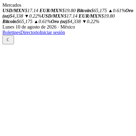
Mercados
USD/MXN
$17.14
EUR/MXN
$19.80
Bitcoin
$65,175
▲0.61%
Oro
(oz)
$4,338
▼0.22%
USD/MXN
$17.14
EUR/MXN
$19.80
Bitcoin
$65,175
▲0.61%
Oro (oz)
$4,338
▼0.22%
Lunes 10 de agosto de 2026 · México
Boletines
Directorio
Iniciar sesión
☾