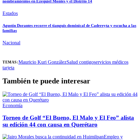
nombramientos en Ezequiel Montes y el Distrito 14
Estados
Agustín Dorantes recorre el tianguis dominical de Cadereyta y escucha a las
familias
Nacional
Mauricio Kuri González
Salud contigo
servicios médicos
TEMAS:
tarjeta
También te puede interesar
Economía
Torneo de Golf “El Bueno, El Malo y El Feo” alista
su edición 44 con causa en Querétaro
Empleo y