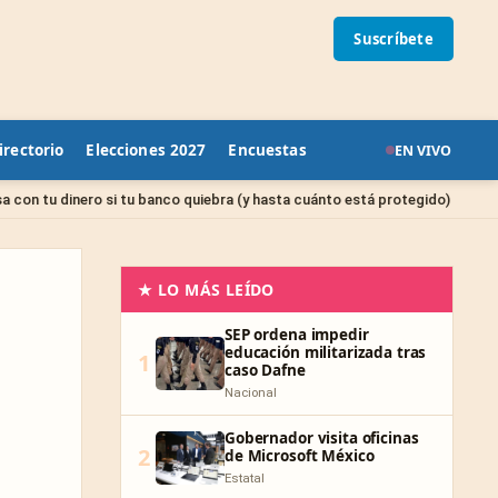
Suscríbete
irectorio
Elecciones 2027
Encuestas
EN VIVO
Sin categorí
 si tu banco quiebra (y hasta cuánto está protegido)
★ LO MÁS LEÍDO
SEP ordena impedir
educación militarizada tras
1
caso Dafne
Nacional
Gobernador visita oficinas
2
de Microsoft México
Estatal