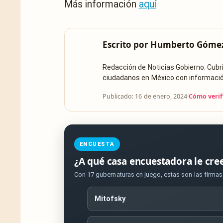
Más información
aquí
Escrito por
Humberto Góme
Redacción de Noticias Gobierno. Cub
ciudadanos en México con información 
Publicado: 16 de enero, 2024
·
Cómo verif
ENCUESTA
¿A qué casa encuestadora le cre
Con 17 gubernaturas en juego, estas son las firma
Mitofsky