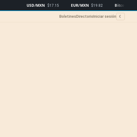
USD/MXN
EUR/MXN
Bitcoin
$17.15
$19.82
$64,975
▲0
Boletines
Directorio
Iniciar sesión
☾