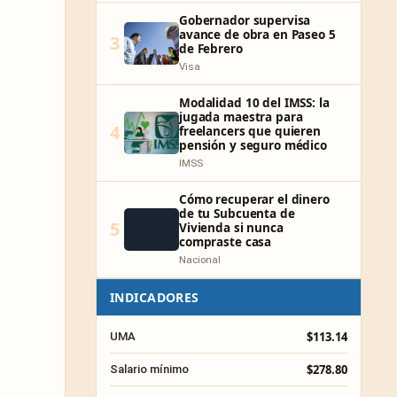
Gobernador supervisa
avance de obra en Paseo 5
3
de Febrero
Visa
Modalidad 10 del IMSS: la
jugada maestra para
4
freelancers que quieren
pensión y seguro médico
IMSS
Cómo recuperar el dinero
de tu Subcuenta de
5
Vivienda si nunca
compraste casa
Nacional
INDICADORES
$113.14
UMA
$278.80
Salario mínimo