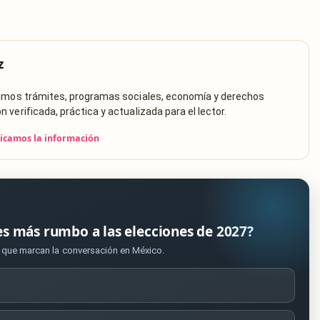
z
rimos trámites, programas sociales, economía y derechos
verificada, práctica y actualizada para el lector.
icamos la información
es más rumbo a las elecciones de 2027?
s que marcan la conversación en México.