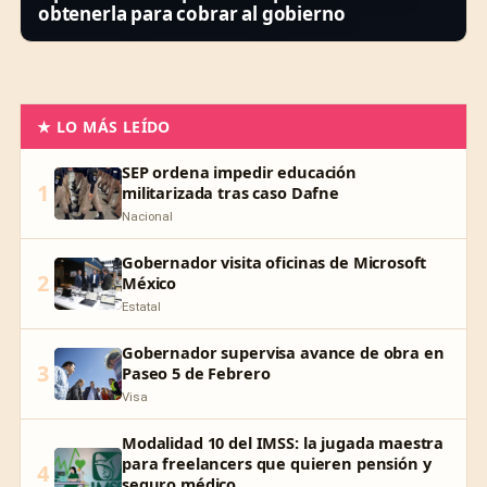
obtenerla para cobrar al gobierno
★ LO MÁS LEÍDO
SEP ordena impedir educación
1
militarizada tras caso Dafne
Nacional
Gobernador visita oficinas de Microsoft
2
México
Estatal
Gobernador supervisa avance de obra en
3
Paseo 5 de Febrero
Visa
Modalidad 10 del IMSS: la jugada maestra
para freelancers que quieren pensión y
4
seguro médico