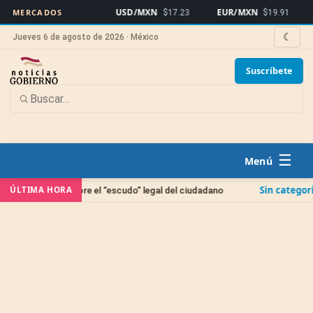
USD/MXN
EUR/MXN
Bitc
MERCADOS
$17.23
$19.91
☾
Jueves 6 de agosto de 2026 · México
Suscríbete
☰
Sin categoría
ÚLTIMA HORA
iva sobre el “escudo” legal del ciudadano
Registro de