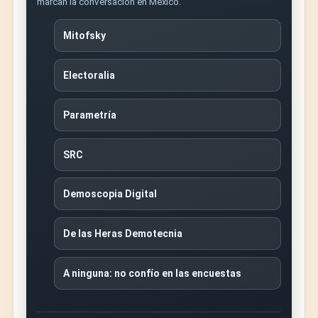
marcan la conversación en México.
Mitofsky
Electoralia
Parametría
SRC
Demoscopia Digital
De las Heras Demotecnia
A ninguna: no confío en las encuestas