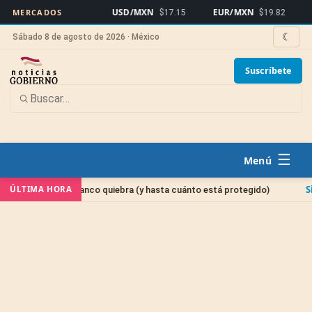
USD/MXN
EUR/MXN
Bitcoin
MERCADOS
$17.15
$19.82
☾
Sábado 8 de agosto de 2026 · México
Suscríbete
☰
Sin categoría
ÚLTIMA HORA
 banco quiebra (y hasta cuánto está protegido)
Cuen