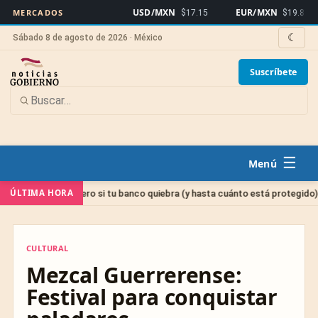
USD/MXN
EUR/MXN
B
MERCADOS
$17.15
$19.82
☾
Sábado 8 de agosto de 2026 · México
Suscríbete
☰
Sin 
ÚLTIMA HORA
tu dinero si tu banco quiebra (y hasta cuánto está protegido)
CULTURAL
CULTURAL
Mezcal Guerrerense:
Festival para conquistar