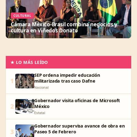
CULTURAL
Cámara México-Brasil combina negocios y
cultura en Viñedos Donato
★ LO MÁS LEÍDO
SEP ordena impedir educación
1
militarizada tras caso Dafne
Nacional
Gobernador visita oficinas de Microsoft
2
México
Estatal
Gobernador supervisa avance de obra en
3
Paseo 5 de Febrero