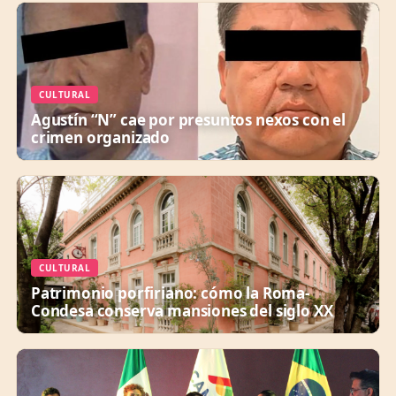
CULTURAL
Agustín “N” cae por presuntos nexos con el
crimen organizado
CULTURAL
Patrimonio porfiriano: cómo la Roma-
Condesa conserva mansiones del siglo XX