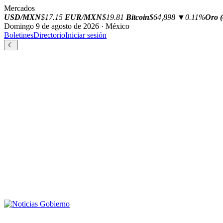
Mercados
USD/MXN
$17.15
EUR/MXN
$19.81
Bitcoin
$64,898
▼0.11%
Oro (
Domingo 9 de agosto de 2026 · México
Boletines
Directorio
Iniciar sesión
☾