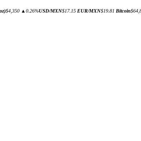
oz)
$4,350
▲0.26%
USD/MXN
$17.15
EUR/MXN
$19.81
Bitcoin
$64,