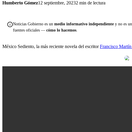
Humberto Gómez
12 septiembre, 2023
2 min de lectura
Noticias Gobierno es un
medio informativo independiente
y no es una
fuentes oficiales —
cómo lo hacemos
.
México Sediento, la más reciente novela del escritor
Francisco Martí