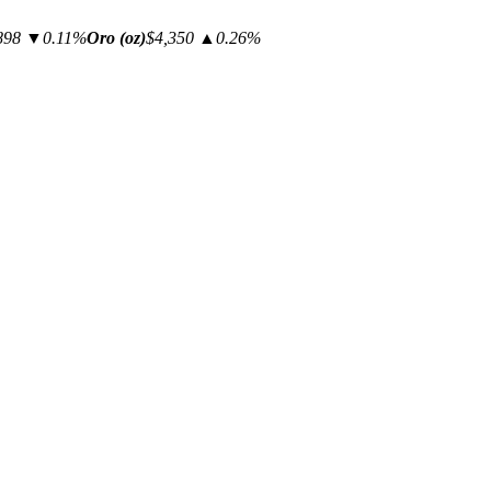
898
▼0.11%
Oro (oz)
$4,350
▲0.26%