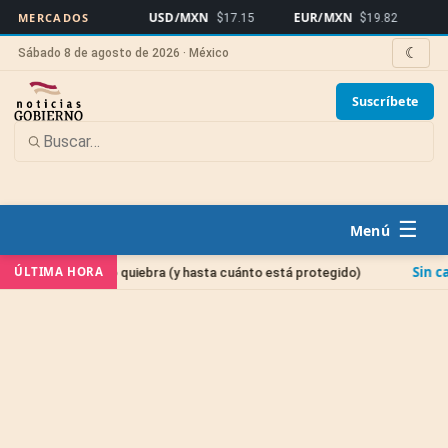
USD/MXN
EUR/MXN
Bitcoin
MERCADOS
$17.15
$19.82
$
☾
Sábado 8 de agosto de 2026 · México
Suscríbete
☰
Sin categoría
ÚLTIMA HORA
o quiebra (y hasta cuánto está protegido)
Cuenta ban