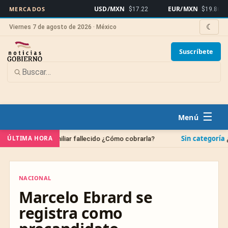
USD/MXN
EUR/MXN
MERCADOS
$17.22
$19.86
☾
Viernes 7 de agosto de 2026 · México
Suscríbete
☰
Sin categoría
ÚLTIMA HORA
e un familiar fallecido ¿Cómo cobrarla?
¿Cuándo se 
NACIONAL
NACIONAL
Marcelo Ebrard se
registra como