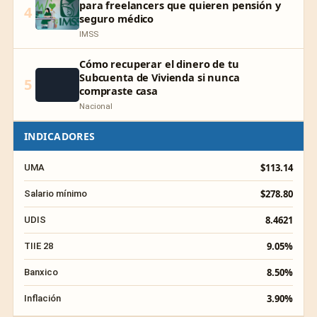
para freelancers que quieren pensión y
4
seguro médico
IMSS
Cómo recuperar el dinero de tu
Subcuenta de Vivienda si nunca
5
compraste casa
Nacional
INDICADORES
$113.14
UMA
$278.80
Salario mínimo
8.4621
UDIS
9.05%
TIIE 28
8.50%
Banxico
3.90%
Inflación