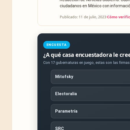
ciudadanos en México con información 
Publicado: 11 de julio, 2023
·
Cómo verifi
ENCUESTA
¿A qué casa encuestadora le cre
Con 17 gubernaturas en juego, estas son las firma
Mitofsky
Electoralia
Parametría
SRC