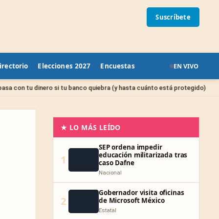
Suscríbete
irectorio
Elecciones 2027
Encuestas
EN VIVO
Sin categor
o si tu banco quiebra (y hasta cuánto está protegido)
★ LO MÁS LEÍDO
SEP ordena impedir
educación militarizada tras
1
caso Dafne
Nacional
Gobernador visita oficinas
2
de Microsoft México
Estatal