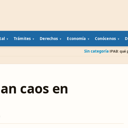
tal
Trámites
Derechos
Economía
Conócenos
D
Sin categoría
IPAB: qué pasa con tu diner
can caos en
a