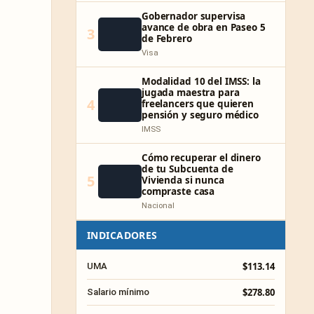
Gobernador supervisa
avance de obra en Paseo 5
3
de Febrero
Visa
Modalidad 10 del IMSS: la
jugada maestra para
4
freelancers que quieren
pensión y seguro médico
IMSS
Cómo recuperar el dinero
de tu Subcuenta de
5
Vivienda si nunca
compraste casa
Nacional
INDICADORES
$113.14
UMA
$278.80
Salario mínimo