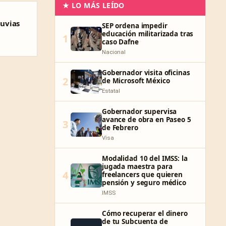
★ LO MÁS LEÍDO
luvias
SEP ordena impedir
educación militarizada tras
1
caso Dafne
Nacional
Gobernador visita oficinas
2
de Microsoft México
Estatal
Gobernador supervisa
avance de obra en Paseo 5
3
de Febrero
Visa
Modalidad 10 del IMSS: la
jugada maestra para
4
freelancers que quieren
pensión y seguro médico
IMSS
Cómo recuperar el dinero
de tu Subcuenta de