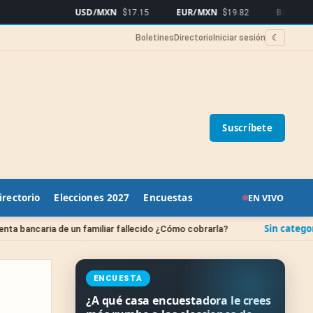
USD/MXN
EUR/MXN
Bitcoin
$17.15
$19.82
$65,
Boletines
Directorio
Iniciar sesión
☾
Suscríbete
irectorio
Elecciones 2027
Encuestas
EN VIVO
Sin categoría
ria de un familiar fallecido ¿Cómo cobrarla?
¿Cuánd
ENCUESTA
¿A qué casa encuestadora le crees