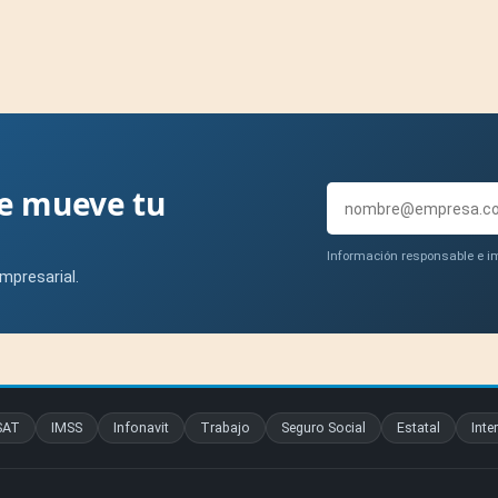
ue mueve tu
Información responsable e im
mpresarial.
SAT
IMSS
Infonavit
Trabajo
Seguro Social
Estatal
Inte