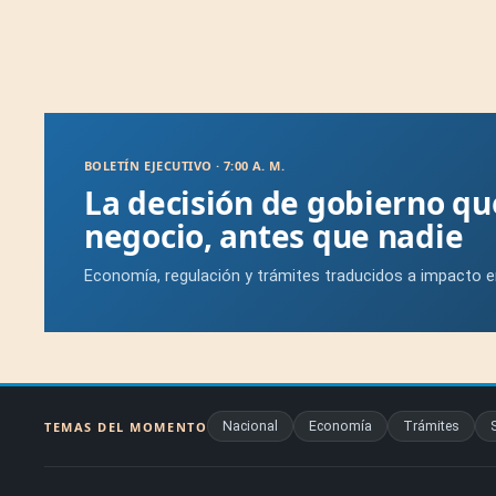
BOLETÍN EJECUTIVO · 7:00 A. M.
La decisión de gobierno q
negocio, antes que nadie
Economía, regulación y trámites traducidos a impacto e
Nacional
Economía
Trámites
TEMAS DEL MOMENTO