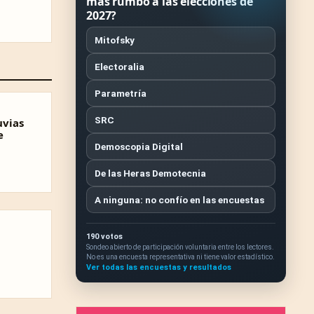
más rumbo a las elecciones de
2027?
Mitofsky
Electoralia
Parametría
SRC
uvias
e
Demoscopia Digital
De las Heras Demotecnia
A ninguna: no confío en las encuestas
190 votos
Sondeo abierto de participación voluntaria entre los lectores.
No es una encuesta representativa ni tiene valor estadístico.
Ver todas las encuestas y resultados