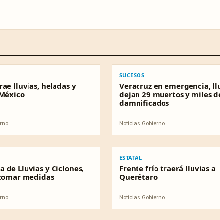
SUCESOS
SUCESOS
ae lluvias, heladas y
Veracruz en emergencia, ll
 México
dejan 29 muertos y miles d
damnificados
erno
Noticias Gobierno
ESTATAL
ESTATAL
 de Lluvias y Ciclones,
Frente frío traerá lluvias a
 tomar medidas
Querétaro
erno
Noticias Gobierno
ESTATAL