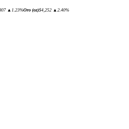
807
▲1.23%
Oro (oz)
$4,252
▲2.40%