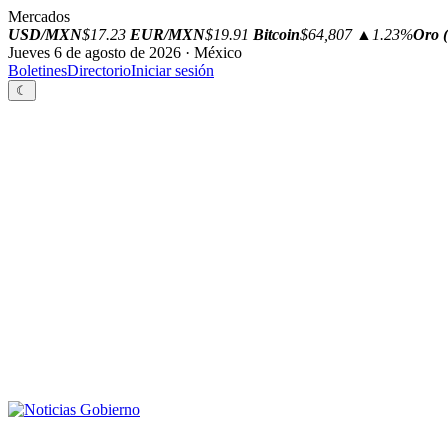
Mercados
USD/MXN
$17.23
EUR/MXN
$19.91
Bitcoin
$64,807
▲1.23%
Oro (
Jueves 6 de agosto de 2026 · México
Boletines
Directorio
Iniciar sesión
☾