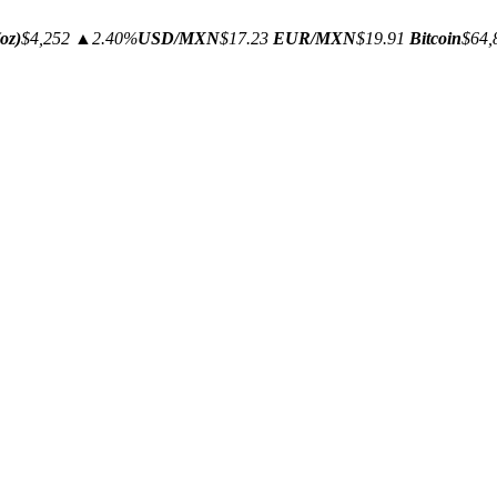
oz)
$4,252
▲2.40%
USD/MXN
$17.23
EUR/MXN
$19.91
Bitcoin
$64,