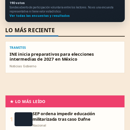
190 votos
Sondeo abierto de participación voluntaria entre los lectores. No es una encuesta
representativa ni tiene valor estadístico.
Ver todas las encuestas y resultados
LO MÁS RECIENTE
TRAMITES
TRAMITES
INE inicia preparativos para elecciones
intermedias de 2027 en México
Noticias Gobierno
★ LO MÁS LEÍDO
SEP ordena impedir educación
1
militarizada tras caso Dafne
Nacional