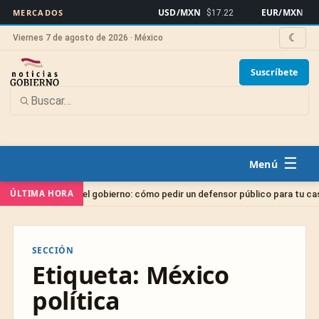
USD/MXN
EUR/MXN
MERCADOS
$17.22
$19.
☾
Viernes 7 de agosto de 2026 · México
Suscríbete
☰
ÚLTIMA HORA
ado gratis del gobierno: cómo pedir un defensor público para tu caso
SECCIÓN
Etiqueta:
México
política