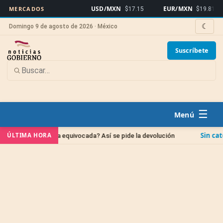
USD/MXN
EUR/MXN
Bi
MERCADOS
$17.15
$19.81
☾
Domingo 9 de agosto de 2026 · México
Suscríbete
☰
Sin categoría
ÚLTIMA HORA
uenta equivocada? Así se pide la devolución
IPAB: q