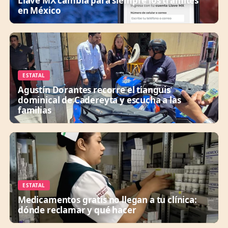
Llave MX cambia para siempre los trámites
en México
ESTATAL
Agustín Dorantes recorre el tianguis
dominical de Cadereyta y escucha a las
familias
ESTATAL
Medicamentos gratis no llegan a tu clínica:
dónde reclamar y qué hacer