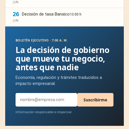
JUN
26
Decisión de tasa Banxico
13:00 h
JUN
BOLETÍN EJECUTIVO · 7:00 A. M.
La decisión de gobierno
que mueve tu negocio,
antes que nadie
Economía, regulación y trámites traducidos a
impacto empresarial.
Suscribirme
Información responsable e imparcial.