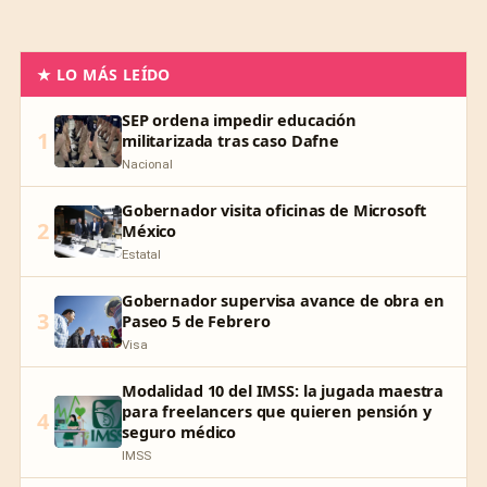
★ LO MÁS LEÍDO
SEP ordena impedir educación
1
militarizada tras caso Dafne
Nacional
Gobernador visita oficinas de Microsoft
2
México
Estatal
Gobernador supervisa avance de obra en
3
Paseo 5 de Febrero
Visa
Modalidad 10 del IMSS: la jugada maestra
para freelancers que quieren pensión y
4
seguro médico
IMSS