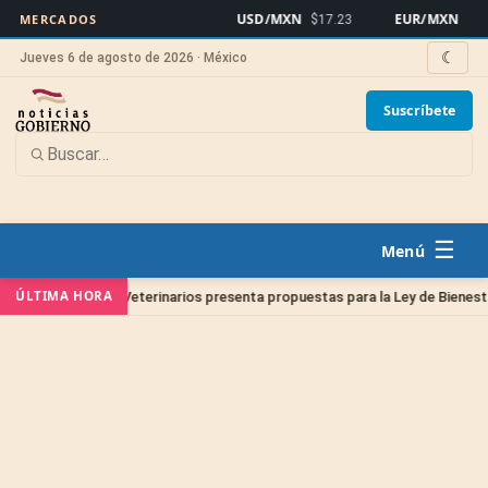
USD/MXN
EUR/MXN
MERCADOS
$17.23
$19.9
☾
Jueves 6 de agosto de 2026 · México
Suscríbete
☰
ÚLTIMA HORA
e Médicos Veterinarios presenta propuestas para la Ley de Bienestar Anim