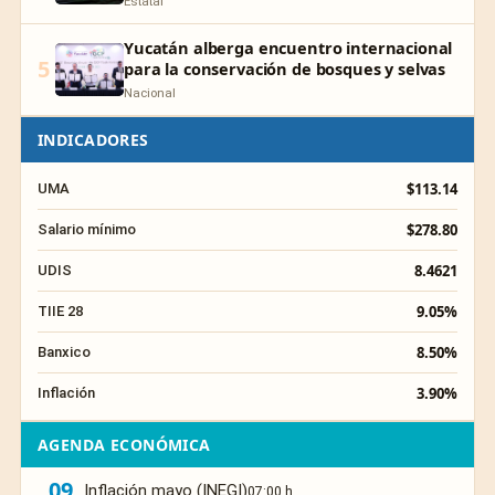
Estatal
Yucatán alberga encuentro internacional
5
para la conservación de bosques y selvas
Nacional
INDICADORES
$113.14
UMA
$278.80
Salario mínimo
8.4621
UDIS
9.05%
TIIE 28
8.50%
Banxico
3.90%
Inflación
AGENDA ECONÓMICA
09
Inflación mayo (INEGI)
07:00 h