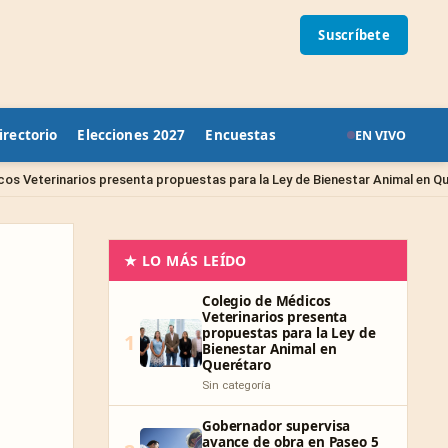
Suscríbete
irectorio
Elecciones 2027
Encuestas
EN VIVO
Si
senta propuestas para la Ley de Bienestar Animal en Querétaro
★ LO MÁS LEÍDO
Colegio de Médicos
Veterinarios presenta
propuestas para la Ley de
1
Bienestar Animal en
Querétaro
Sin categoría
Gobernador supervisa
avance de obra en Paseo 5