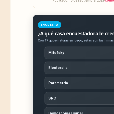
Publicado: 15 de septiembre, 2023
·
Cómo 
ENCUESTA
¿A qué casa encuestadora le cre
Con 17 gubernaturas en juego, estas son las firma
Mitofsky
Electoralia
Parametría
SRC
Demoscopia Digital