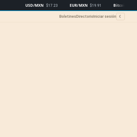
USD/MXN
EUR/MXN
Bitcoin
$17.23
$19.91
$64,228
▲0.3
Boletines
Directorio
Iniciar sesión
☾