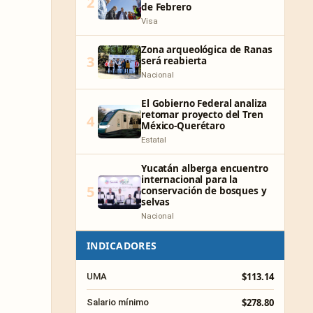
2
de Febrero
Visa
Zona arqueológica de Ranas
3
será reabierta
Nacional
El Gobierno Federal analiza
retomar proyecto del Tren
4
México-Querétaro
Estatal
Yucatán alberga encuentro
internacional para la
5
conservación de bosques y
selvas
Nacional
INDICADORES
$113.14
UMA
$278.80
Salario mínimo