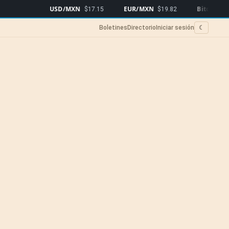
USD/MXN
EUR/MXN
Bitcoin
$17.15
$19.82
$64,942
▲1
Boletines
Directorio
Iniciar sesión
☾