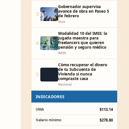
Gobernador supervisa
avance de obra en Paseo 5
3
de Febrero
Visa
Modalidad 10 del IMSS: la
jugada maestra para
4
freelancers que quieren
pensión y seguro médico
IMSS
Cómo recuperar el dinero
de tu Subcuenta de
5
Vivienda si nunca
compraste casa
Nacional
INDICADORES
$113.14
UMA
$278.80
Salario mínimo