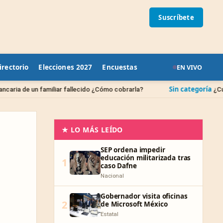
Suscríbete
irectorio
Elecciones 2027
Encuestas
EN VIVO
Sin categoría
iar fallecido ¿Cómo cobrarla?
¿Cuándo se borran las
★ LO MÁS LEÍDO
SEP ordena impedir
educación militarizada tras
1
caso Dafne
Nacional
Gobernador visita oficinas
2
de Microsoft México
Estatal