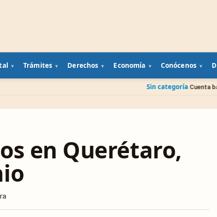
tal
Trámites
Derechos
Economía
Conócenos
D
Sin categoría
Cuenta bancaria de un famil
os en Querétaro,
nio
ra