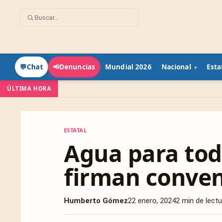
Mundial 2026
Nacional
Esta
💬
Chat
📢
Denuncias
ÚLTIMA HORA
ESTATAL
ESTATAL
Agua para tod
firman conve
Humberto Gómez
22 enero, 2024
2 min de lectu