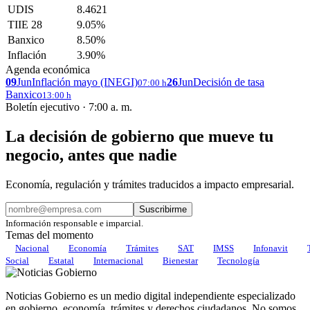
UDIS
8.4621
TIIE 28
9.05%
Banxico
8.50%
Inflación
3.90%
Agenda económica
09
Jun
Inflación mayo (INEGI)
26
Jun
Decisión de tasa
07:00 h
Banxico
13:00 h
Boletín ejecutivo · 7:00 a. m.
La decisión de gobierno que mueve tu
negocio, antes que nadie
Economía, regulación y trámites traducidos a impacto empresarial.
Suscribirme
Información responsable e imparcial.
Temas del momento
Nacional
Economía
Trámites
SAT
IMSS
Infonavit
Social
Estatal
Internacional
Bienestar
Tecnología
Noticias Gobierno es un medio digital independiente especializado
en gobierno, economía, trámites y derechos ciudadanos. No somos