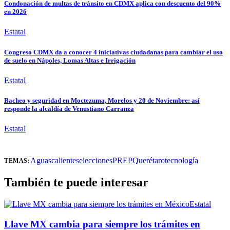
Condonación de multas de tránsito en CDMX aplica con descuento del 90%
en 2026
Estatal
Congreso CDMX da a conocer 4 iniciativas ciudadanas para cambiar el uso
de suelo en Nápoles, Lomas Altas e Irrigación
Estatal
Bacheo y seguridad en Moctezuma, Morelos y 20 de Noviembre: así
responde la alcaldía de Venustiano Carranza
Estatal
Aguascalientes
elecciones
PREP
Querétaro
tecnología
TEMAS:
También te puede interesar
Estatal
Llave MX cambia para siempre los trámites en