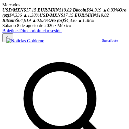
Mercados
USD/MXN
$17.15
EUR/MXN
$19.82
Bitcoin
$64,919
▲0.93%
Oro
(oz)
$4,336
▲1.38%
USD/MXN
$17.15
EUR/MXN
$19.82
Bitcoin
$64,919
▲0.93%
Oro (oz)
$4,336
▲1.38%
Sábado 8 de agosto de 2026 · México
Boletines
Directorio
Iniciar sesión
☾
Suscríbete