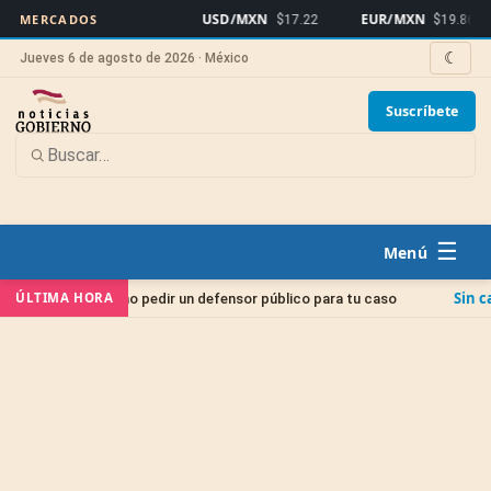
USD/MXN
EUR/MXN
MERCADOS
$17.22
$19.86
☾
Jueves 6 de agosto de 2026 · México
Suscríbete
☰
Sin categoría
ÚLTIMA HORA
o: cómo pedir un defensor público para tu caso
Jui