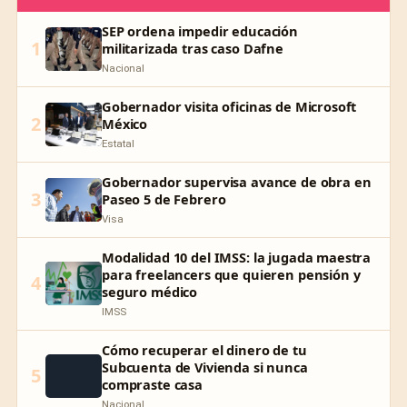
SEP ordena impedir educación
1
militarizada tras caso Dafne
Nacional
Gobernador visita oficinas de Microsoft
2
México
Estatal
Gobernador supervisa avance de obra en
3
Paseo 5 de Febrero
Visa
Modalidad 10 del IMSS: la jugada maestra
para freelancers que quieren pensión y
4
seguro médico
IMSS
Cómo recuperar el dinero de tu
Subcuenta de Vivienda si nunca
5
compraste casa
Nacional