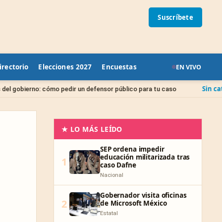
Suscríbete
irectorio
Elecciones 2027
Encuestas
EN VIVO
Sin categoría
 pedir un defensor público para tu caso
Juicio de A
★ LO MÁS LEÍDO
SEP ordena impedir
educación militarizada tras
1
caso Dafne
Nacional
Gobernador visita oficinas
2
de Microsoft México
Estatal