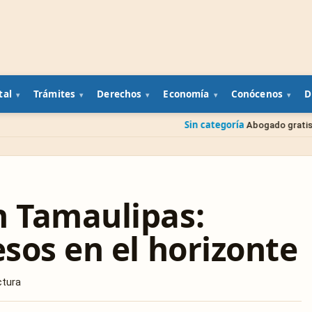
tal
Trámites
Derechos
Economía
Conócenos
D
Sin categoría
Abogado gratis del gobierno: cómo
n Tamaulipas:
esos en el horizonte
ctura