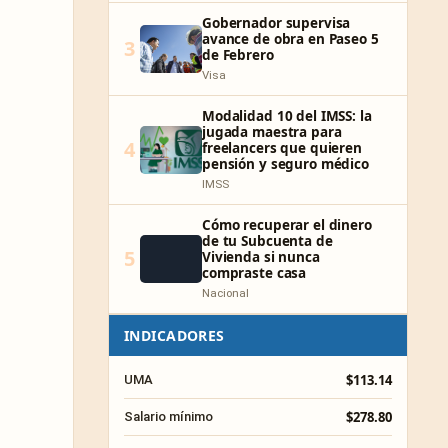
Gobernador supervisa
avance de obra en Paseo 5
3
de Febrero
Visa
Modalidad 10 del IMSS: la
jugada maestra para
4
freelancers que quieren
pensión y seguro médico
IMSS
Cómo recuperar el dinero
de tu Subcuenta de
5
Vivienda si nunca
compraste casa
Nacional
INDICADORES
$113.14
UMA
$278.80
Salario mínimo