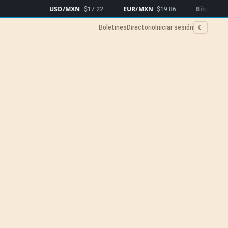
USD/MXN
EUR/MXN
Bitcoin
$17.22
$19.86
$64,328
▼0
Boletines
Directorio
Iniciar sesión
☾