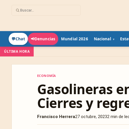
Mundial 2026
Nacional
Esta
💬
Chat
📢
Denuncias
ÚLTIMA HORA
ECONOMÍA
ECONOMÍA
Gasolineras e
Cierres y regr
Francisco Herrera
27 octubre, 2023
2 min de le