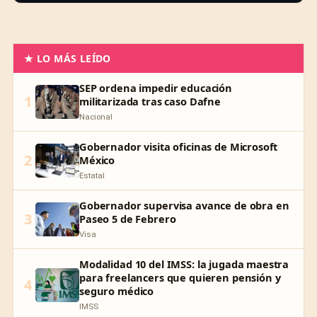
★ LO MÁS LEÍDO
SEP ordena impedir educación
1
militarizada tras caso Dafne
Nacional
Gobernador visita oficinas de Microsoft
2
México
Estatal
Gobernador supervisa avance de obra en
3
Paseo 5 de Febrero
Visa
Modalidad 10 del IMSS: la jugada maestra
para freelancers que quieren pensión y
4
seguro médico
IMSS