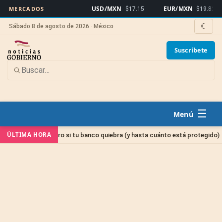
USD/MXN
EUR/MXN
MERCADOS
$17.15
$19.82
☾
Sábado 8 de agosto de 2026 · México
Suscríbete
☰
Si
ÚLTIMA HORA
 tu dinero si tu banco quiebra (y hasta cuánto está protegido)